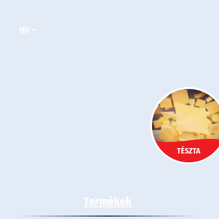
Ugrás
a
HU
tartalomhoz
TÉSZTA
Termékek