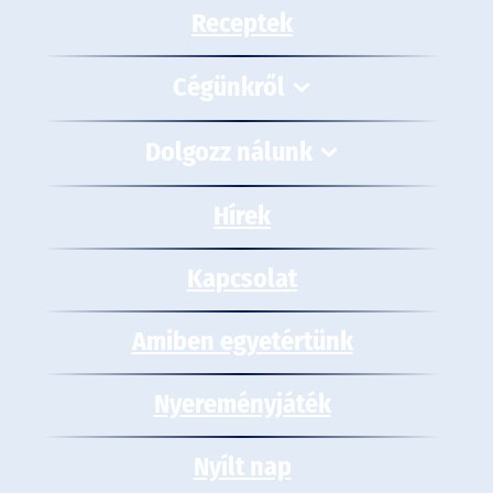
Receptek
Cégünkről
Dolgozz nálunk
Hírek
Kapcsolat
Amiben egyetértünk
Nyereményjáték
Nyílt nap