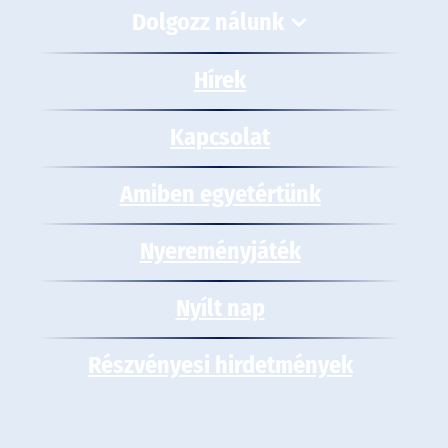
Dolgozz nálunk
Hírek
Kapcsolat
Amiben egyetértünk
Nyereményjáték
Nyílt nap
Részvényesi hirdetmények