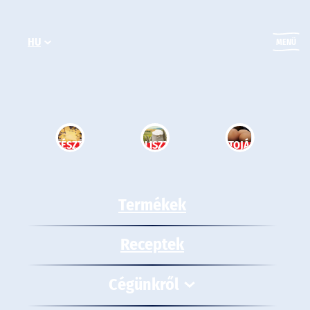
Ugrás
a
HU
tartalomhoz
MENÜ
TÉSZTA
LISZT
TOJÁS
Termékek
Receptek
Cégünkről