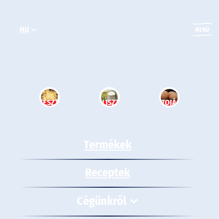
Ugrás
a
HU
tartalomhoz
MENÜ
TÉSZTA
LISZT
TOJÁS
Termékek
Receptek
Cégünkről