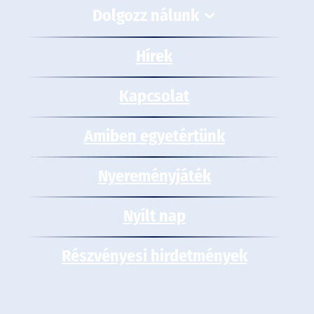
Dolgozz nálunk
Hírek
Kapcsolat
Amiben egyetértünk
Nyereményjáték
Nyílt nap
Részvényesi hirdetmények