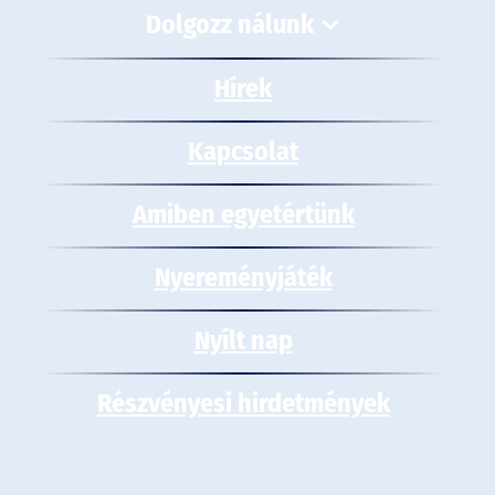
Dolgozz nálunk
Hírek
Kapcsolat
Amiben egyetértünk
Nyereményjáték
Nyílt nap
Részvényesi hirdetmények