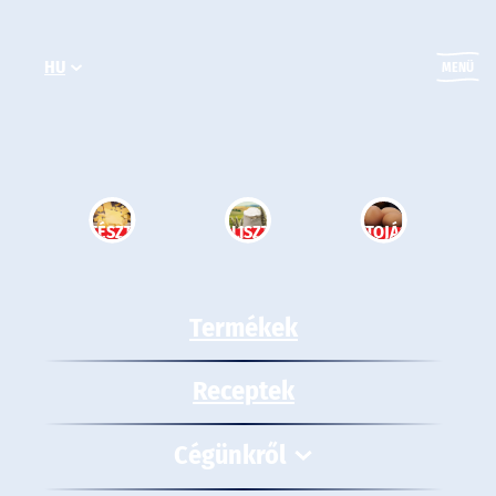
Ugrás
a
HU
tartalomhoz
MENÜ
TÉSZTA
LISZT
TOJÁS
Termékek
Receptek
Cégünkről