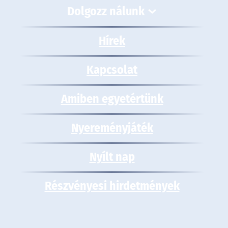
Dolgozz nálunk
Hírek
Kapcsolat
Amiben egyetértünk
Nyereményjáték
Nyílt nap
Részvényesi hirdetmények