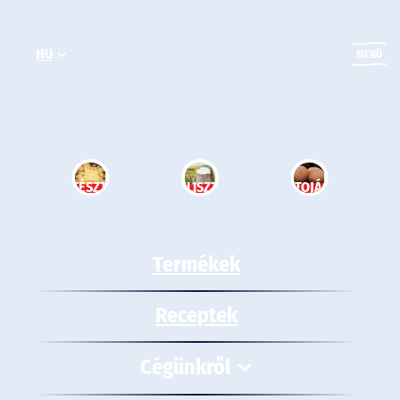
Ugrás
a
HU
tartalomhoz
MENÜ
TÉSZTA
LISZT
TOJÁS
Termékek
Receptek
Cégünkről