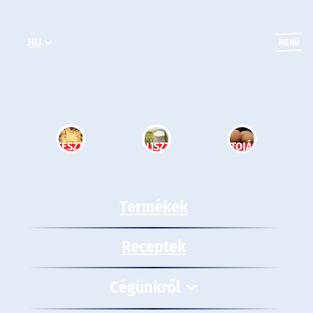
Ugrás
a
HU
tartalomhoz
MENÜ
TÉSZTA
LISZT
TOJÁS
Termékek
Receptek
Cégünkről