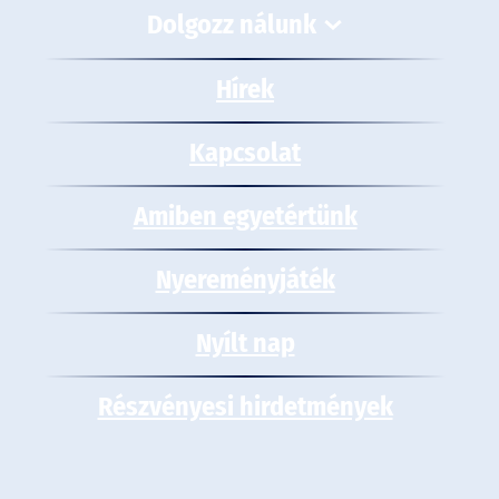
Dolgozz nálunk
Hírek
Kapcsolat
Amiben egyetértünk
Nyereményjáték
Nyílt nap
Részvényesi hirdetmények