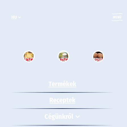
Ugrás
a
HU
tartalomhoz
MENÜ
TÉSZTA
LISZT
TOJÁS
Termékek
Receptek
Cégünkről