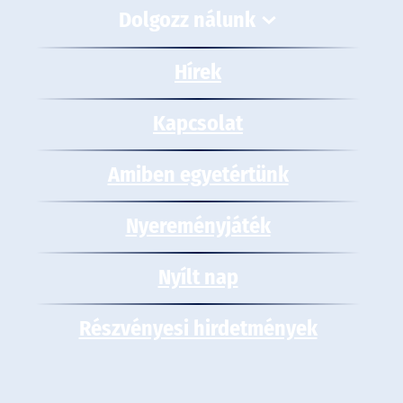
Dolgozz nálunk
Hírek
Kapcsolat
Amiben egyetértünk
Nyereményjáték
Nyílt nap
Részvényesi hirdetmények