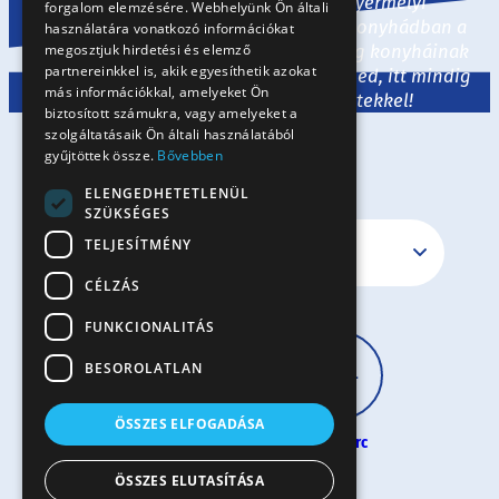
Legyen tészta, liszt vagy tojás, a Gyermelyi
forgalom elemzésére. Webhelyünk Ön általi
termékekkel egyaránt megidézheted konyhádban a
RO
használatára vonatkozó információkat
tradicionális hazai ízeket és a nagyvilág konyháinak
megosztjuk hirdetési és elemző
partnereinkkel is, akik egyesíthetik azokat
legjavát. Ha egy kis ihletre van szükséged, itt mindig
más információkkal, amelyeket Ön
várunk ízletes és izgalmas receptekkel!
biztosított számukra, vagy amelyeket a
szolgáltatásaik Ön általi használatából
gyűjtöttek össze.
Bővebben
ELENGEDHETETLENÜL
SZÜKSÉGES
TELJESÍTMÉNY
CÉLZÁS
FUNKCIONALITÁS
BESOROLATLAN
ÖSSZES ELFOGADÁSA
30 perc
60 perc
60+ perc
ÖSSZES ELUTASÍTÁSA