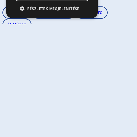
RÉSZLETEK MEGJELENÍTÉSE
Kezdő
Rövid tészta
30 perc
Húsos
RENDEZÉS