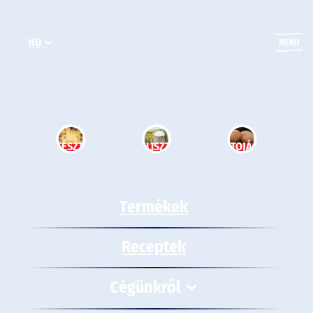
Ugrás
a
HU
tartalomhoz
MENÜ
TÉSZTA
LISZT
TOJÁS
Termékek
Receptek
Cégünkről