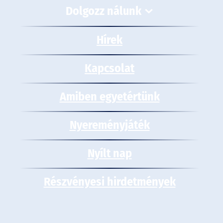
Dolgozz nálunk
Hírek
Kapcsolat
Amiben egyetértünk
Nyereményjáték
Nyílt nap
Részvényesi hirdetmények