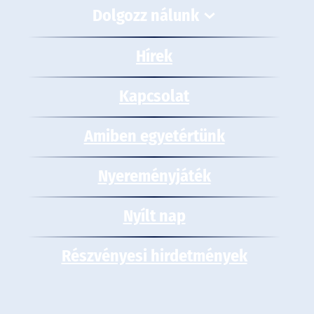
Dolgozz nálunk
Hírek
Kapcsolat
Amiben egyetértünk
Nyereményjáték
Nyílt nap
Részvényesi hirdetmények