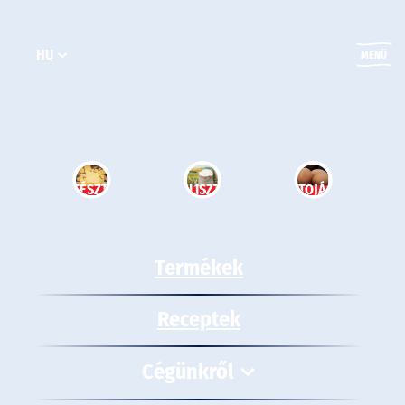
Ugrás
a
HU
tartalomhoz
MENÜ
TÉSZTA
LISZT
TOJÁS
Termékek
Receptek
Cégünkről