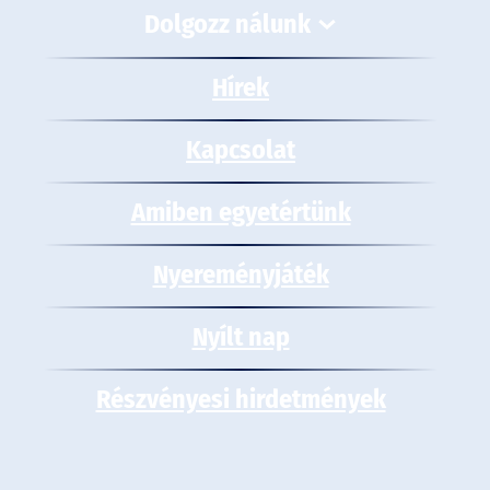
Dolgozz nálunk
Hírek
Kapcsolat
Amiben egyetértünk
Nyereményjáték
Nyílt nap
Részvényesi hirdetmények