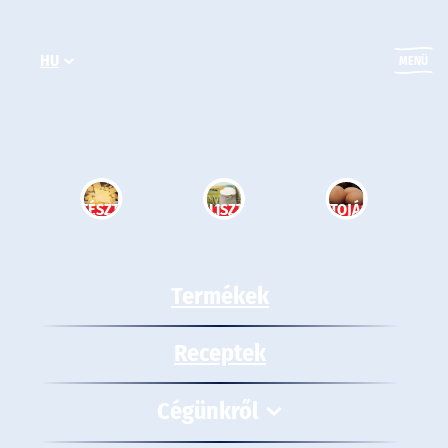
Ugrás
a
HU
tartalomhoz
MENÜ
TÉSZTA
LISZT
TOJÁS
Termékek
Receptek
Cégünkről