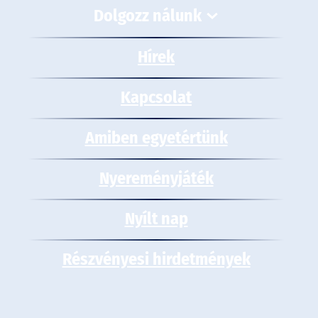
Dolgozz nálunk
Hírek
Kapcsolat
Amiben egyetértünk
Nyereményjáték
Nyílt nap
Részvényesi hirdetmények