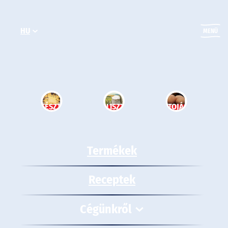
Ugrás
a
HU
tartalomhoz
MENÜ
TÉSZTA
LISZT
TOJÁS
Termékek
Receptek
Cégünkről