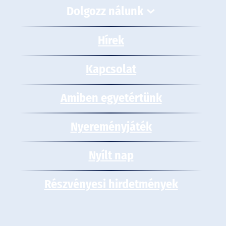
Dolgozz nálunk
Hírek
Kapcsolat
Amiben egyetértünk
Nyereményjáték
Nyílt nap
Részvényesi hirdetmények