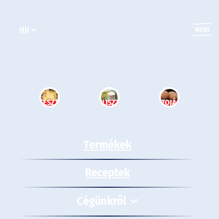
Ugrás
a
HU
tartalomhoz
MENÜ
TÉSZTA
LISZT
TOJÁS
Termékek
Receptek
Cégünkről