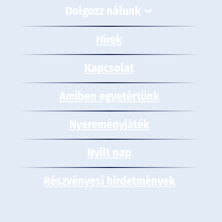
Dolgozz nálunk
Hírek
Kapcsolat
Amiben egyetértünk
Nyereményjáték
Nyílt nap
Részvényesi hirdetmények