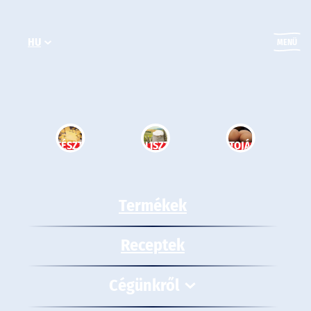
Ugrás
a
HU
tartalomhoz
MENÜ
TÉSZTA
LISZT
TOJÁS
Termékek
Receptek
Cégünkről