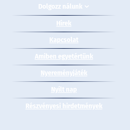
Dolgozz nálunk
Hírek
Kapcsolat
Amiben egyetértünk
Nyereményjáték
Nyílt nap
Részvényesi hirdetmények