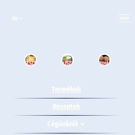
Ugrás
a
HU
tartalomhoz
MENÜ
TÉSZTA
LISZT
TOJÁS
Termékek
Receptek
Cégünkről