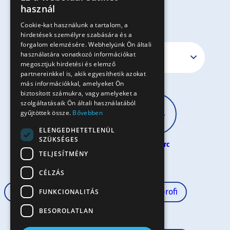
HUNGARIAN
használ
EN
Cookie-kat használunk a tartalom, a
hirdetések személyre szabására és a
SK
forgalom elemzésére. Webhelyünk Ön általi
RO
használatára vonatkozó információkat
megosztjuk hirdetési és elemző
partnereinkkel is, akik egyesíthetik azokat
más információkkal, amelyeket Ön
biztosított számukra, vagy amelyeket a
szolgáltatásaik Ön általi használatából
gyűjtöttek össze.
Bővebben
ELENGEDHETETLENÜL
SZÜKSÉGES
30 perc
60 perc
60+ perc
TELJESÍTMÉNY
CÉLZÁS
Rövid tészta
60 perc
Félprofi
FUNKCIONALITÁS
BESOROLATLAN