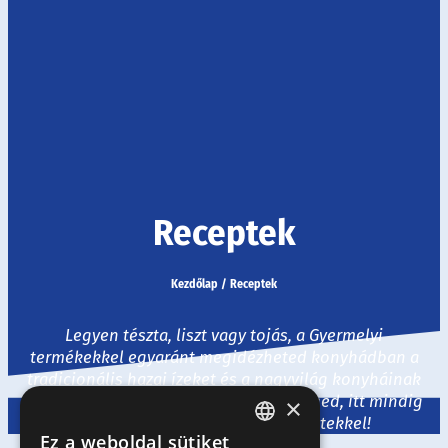
Receptek
Kezdőlap
/
Receptek
Legyen tészta, liszt vagy tojás, a Gyermelyi
termékekkel egyaránt megidézheted konyhádban a
tradicionális hazai ízeket és a nagyvilág konyháinak
legjavát. Ha egy kis ihletre van szükséged, itt mindig
×
várunk ízletes és izgalmas receptekkel!
Ez a weboldal sütiket