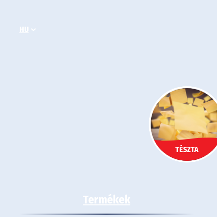
Ugrás
a
HU
tartalomhoz
TÉSZTA
Termékek