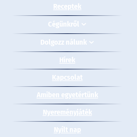
Receptek
Cégünkről
Dolgozz nálunk
Hírek
Kapcsolat
Amiben egyetértünk
Nyereményjáték
Nyílt nap