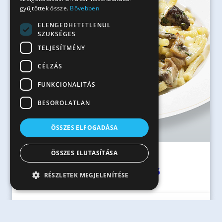
gyűjtöttek össze.
Bővebben
ELENGEDHETETLENÜL
SZÜKSÉGES
TELJESÍTMÉNY
CÉLZÁS
FUNKCIONALITÁS
BESOROLATLAN
ÖSSZES ELFOGADÁSA
ÖSSZES ELUTASÍTÁSA
40 perc
Sajtban sült gombás rövidcső
RÉSZLETEK MEGJELENÍTÉSE