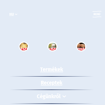
Ugrás
a
HU
tartalomhoz
MENÜ
TÉSZTA
LISZT
TOJÁS
Termékek
Receptek
Cégünkről