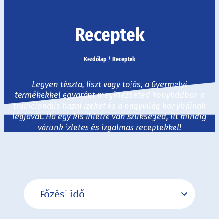
Receptek
Kezdőlap
/
Receptek
Legyen tészta, liszt vagy tojás, a Gyermelyi
termékekkel egyaránt megidézheted konyhádban a
tradicionális hazai ízeket és a nagyvilág konyháinak
legjavát. Ha egy kis ihletre van szükséged, itt mindig
várunk ízletes és izgalmas receptekkel!