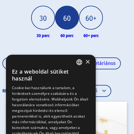
30 perc
60 perc
60+ perc
×
Rövid tészta
60 perc
Vegetáriánus
Ez a weboldal sütiket
HUNGARIAN
használ
EN
Cookie-kat használunk a tartalom, a
RENDEZÉS
hirdetések személyre szabására és a
SK
forgalom elemzésére. Webhelyünk Ön általi
RO
használatára vonatkozó információkat
megosztjuk hirdetési és elemző
partnereinkkel is, akik egyesíthetik azokat
más információkkal, amelyeket Ön
biztosított számukra, vagy amelyeket a
szolgáltatásaik Ön általi használatából