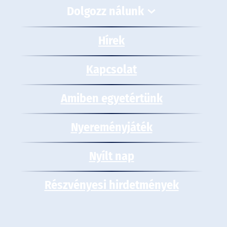
Dolgozz nálunk
Hírek
Kapcsolat
Amiben egyetértünk
Nyereményjáték
Nyílt nap
Részvényesi hirdetmények