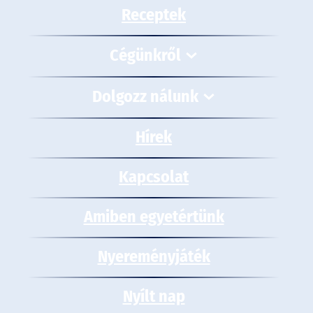
Receptek
Cégünkről
Dolgozz nálunk
Hírek
Kapcsolat
Amiben egyetértünk
Nyereményjáték
Nyílt nap