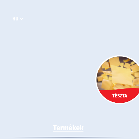
Ugrás
a
HU
tartalomhoz
TÉSZTA
Termékek