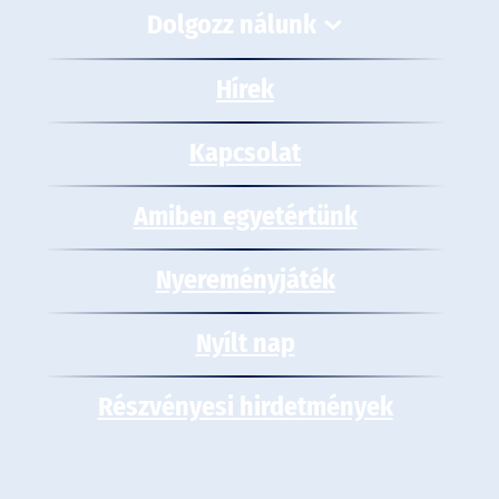
Dolgozz nálunk
Hírek
Kapcsolat
Amiben egyetértünk
Nyereményjáték
Nyílt nap
Részvényesi hirdetmények