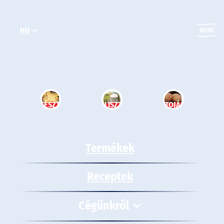
Ugrás
a
HU
tartalomhoz
MENÜ
TÉSZTA
LISZT
TOJÁS
Termékek
Receptek
Cégünkről