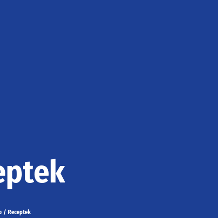
eptek
p
/
Receptek