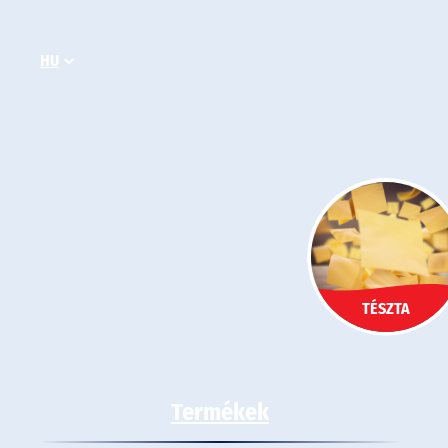
Ugrás
a
HU
tartalomhoz
TÉSZTA
Termékek