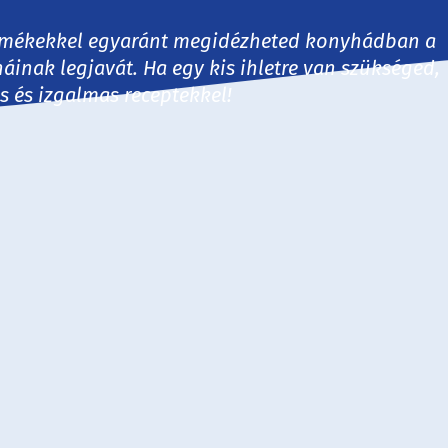
 termékekkel egyaránt megidézheted konyhádban a
háinak legjavát. Ha egy kis ihletre van szükséged,
es és izgalmas receptekkel!
30 perc
60 perc
60+ perc