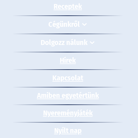
Receptek
Cégünkről
Dolgozz nálunk
Hírek
Kapcsolat
Amiben egyetértünk
Nyereményjáték
Nyílt nap