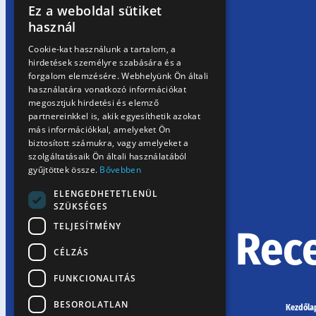
Ez a weboldal sütiket
HUNGARIAN
használ
EN
Cookie-kat használunk a tartalom, a
hirdetések személyre szabására és a
SK
forgalom elemzésére. Webhelyünk Ön általi
RO
használatára vonatkozó információkat
megosztjuk hirdetési és elemző
partnereinkkel is, akik egyesíthetik azokat
más információkkal, amelyeket Ön
biztosított számukra, vagy amelyeket a
szolgáltatásaik Ön általi használatából
gyűjtöttek össze.
Bővebben
ELENGEDHETETLENÜL
SZÜKSÉGES
TELJESÍTMÉNY
Rec
CÉLZÁS
FUNKCIONALITÁS
BESOROLATLAN
Kezdőla