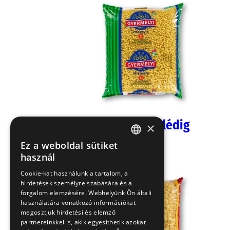
Szarvacska, lédig
×
5 kg
Ez a weboldal sütiket
HUNGARIAN
használ
EN
Cookie-kat használunk a tartalom, a
hirdetések személyre szabására és a
SK
forgalom elemzésére. Webhelyünk Ön általi
RO
használatára vonatkozó információkat
megosztjuk hirdetési és elemző
partnereinkkel is, akik egyesíthetik azokat