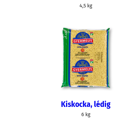
4,5 kg
Kiskocka, lédig
6 kg