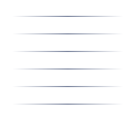
Dolgozz nálunk
Hírek
Kapcsolat
Amiben egyetértünk
Nyereményjáték
Nyílt nap
Részvényesi hirdetmények