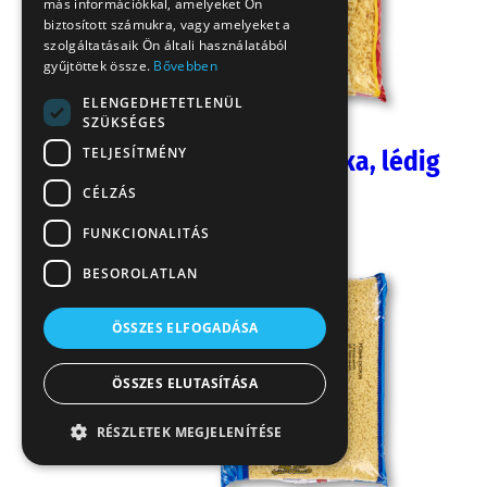
más információkkal, amelyeket Ön
biztosított számukra, vagy amelyeket a
szolgáltatásaik Ön általi használatából
gyűjtöttek össze.
Bővebben
ELENGEDHETETLENÜL
SZÜKSÉGES
TELJESÍTMÉNY
Fodros nagykocka, lédig
CÉLZÁS
5 kg
FUNKCIONALITÁS
BESOROLATLAN
ÖSSZES ELFOGADÁSA
ÖSSZES ELUTASÍTÁSA
RÉSZLETEK MEGJELENÍTÉSE