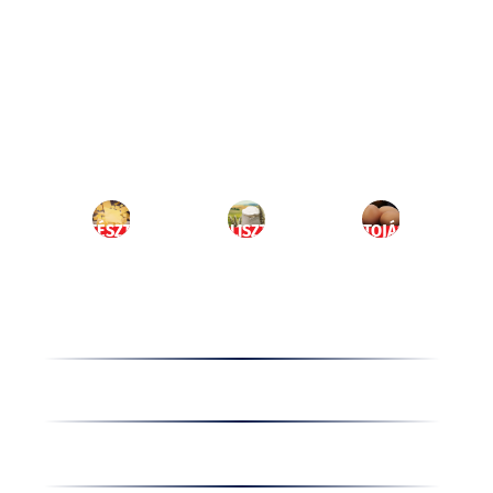
Ugrás
a
HU
tartalomhoz
MENÜ
TÉSZTA
LISZT
TOJÁS
Termékek
Receptek
Cégünkről