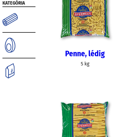
KATEGÓRIA
Tészta
Tojás
Penne, lédig
5 kg
Liszt