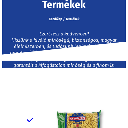
Termékek
Kezdőlap
/
Termékek
Ezért lesz a kedvenced!
Hiszünk a kiváló minőségű, biztonságos, magyar
élelmiszerben, és tudásunk legjavával teszünk
annak előállításáért is! Saját magunk termeljük az
alapanyagokat, mi magunk válogatjuk, ezért
garantált a kifogástalan minőség és a finom íz.
Lakossági
Gasztro