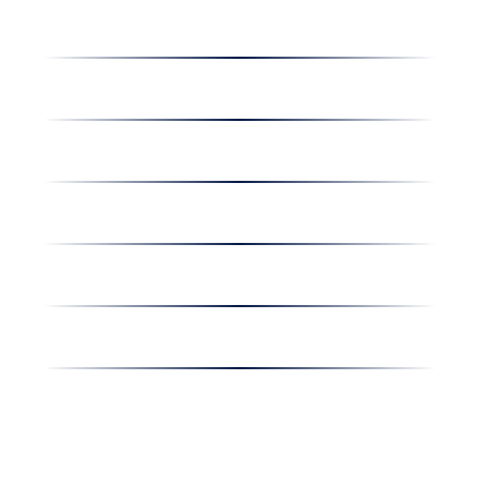
Dolgozz nálunk
Hírek
Kapcsolat
Amiben egyetértünk
Nyereményjáték
Nyílt nap
Részvényesi hirdetmények