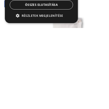
Liszt
ÖSSZES ELUTASÍTÁSA
RÉSZLETEK MEGJELENÍTÉSE
Étkezési búzadara
1 kg