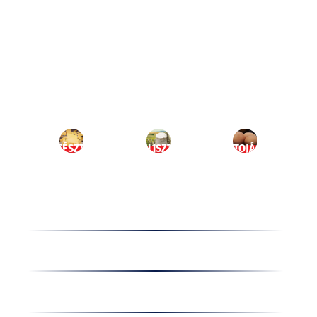
Ugrás
a
HU
tartalomhoz
MENÜ
TÉSZTA
LISZT
TOJÁS
Termékek
Receptek
Cégünkről