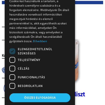
Cookie-kat használunk a tartalom, a
rendszert hozott létre.
hirdetések személyre szabására és a
SK
forgalom elemzésére. Webhelyünk Ön általi
RO
használatára vonatkozó információkat
megosztjuk hirdetési és elemző
partnereinkkel is, akik egyesíthetik azokat
más információkkal, amelyeket Ön
biztosított számukra, vagy amelyeket a
Lakossági
szolgáltatásaik Ön általi használatából
gyűjtöttek össze.
Bővebben
Gasztro
ELENGEDHETETLENÜL
SZÜKSÉGES
KATEGÓRIA
TELJESÍTMÉNY
Tészta
CÉLZÁS
FUNKCIONALITÁS
BESOROLATLAN
Tojás
Búzakenyérliszt
ÖSSZES ELFOGADÁSA
1 kg