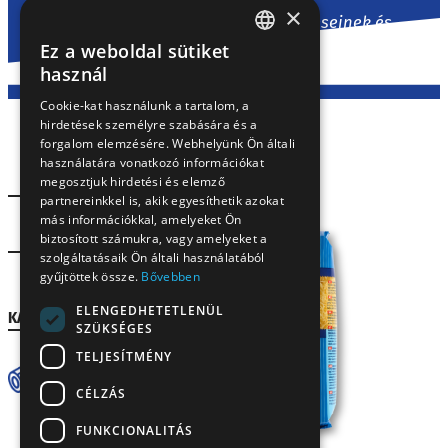
×
A tradicionális magyar konyha leveseinek és
egytálételeinek nélkülözhetetlen kelléke a friss
Ez a weboldal sütiket
HUNGARIAN
tyúktojással készített, aranysárga, nyolctojásos
használ
tészta.
EN
Cookie-kat használunk a tartalom, a
hirdetések személyre szabására és a
SK
forgalom elemzésére. Webhelyünk Ön általi
RO
használatára vonatkozó információkat
megosztjuk hirdetési és elemző
partnereinkkel is, akik egyesíthetik azokat
más információkkal, amelyeket Ön
Lakossági
biztosított számukra, vagy amelyeket a
szolgáltatásaik Ön általi használatából
gyűjtöttek össze.
Bővebben
Gasztro
ELENGEDHETETLENÜL
KATEGÓRIA
SZÜKSÉGES
TELJESÍTMÉNY
Tész
ta
CÉLZÁS
FUNKCIONALITÁS
4