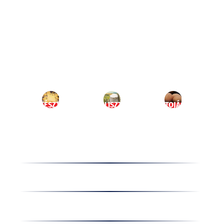
Ugrás
a
HU
tartalomhoz
MENÜ
TÉSZTA
LISZT
TOJÁS
Termékek
Receptek
Cégünkről