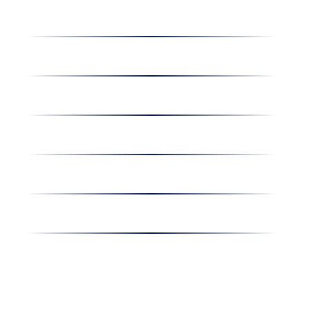
Dolgozz nálunk
Hírek
Kapcsolat
Amiben egyetértünk
Nyereményjáték
Nyílt nap
Részvényesi hirdetmények