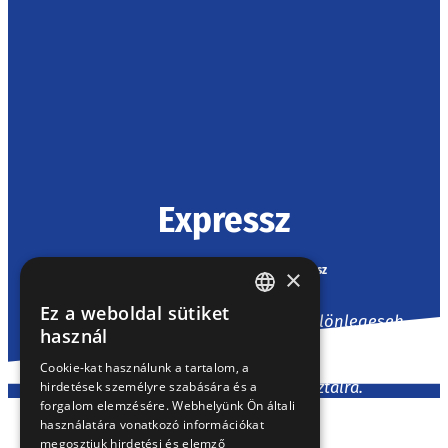
Expressz
Kezdőlap
/
Termékek
/
Tészta
/
Expressz
×
Ez a weboldal sütiket
A Gyermelyi Expressz tészták azért különlegesek,
HUNGARIAN
használ
mert mindössze 3 perc alatt elkészíthetők. Így a
EN
finom és változatos ételek mostantól még
Cookie-kat használunk a tartalom, a
könnyebben kerülhetnek az asztalra.
hirdetések személyre szabására és a
SK
forgalom elemzésére. Webhelyünk Ön általi
RO
használatára vonatkozó információkat
megosztjuk hirdetési és elemző