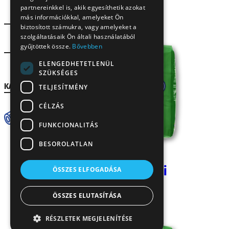
partnereinkkel is, akik egyesíthetik azokat
más információkkal, amelyeket Ön
biztosított számukra, vagy amelyeket a
szolgáltatásaik Ön általi használatából
Lakossági
gyűjtöttek össze.
Bővebben
ELENGEDHETETLENÜL
Gasztro
SZÜKSÉGES
KATEGÓRIA
TELJESÍTMÉNY
CÉLZÁS
Tész
ta
FUNKCIONALITÁS
BESOROLATLAN
4
to
Chifferini
ÖSSZES ELFOGADÁSA
já
so
500 g
s
ÖSSZES ELUTASÍTÁSA
RÉSZLETEK MEGJELENÍTÉSE
8