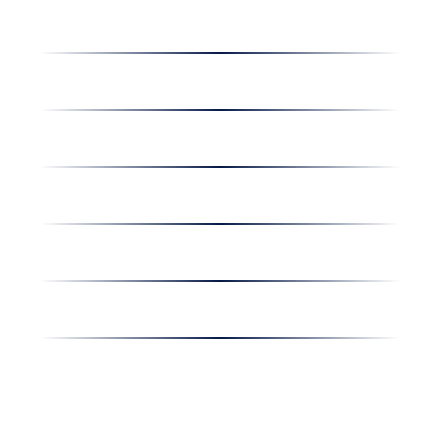
Dolgozz nálunk
Hírek
Kapcsolat
Amiben egyetértünk
Nyereményjáték
Nyílt nap
Részvényesi hirdetmények