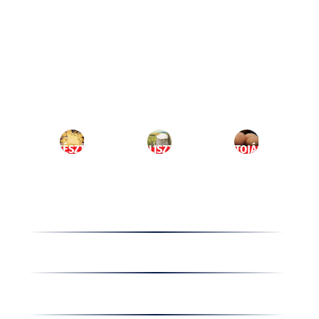
Ugrás
a
HU
tartalomhoz
MENÜ
TÉSZTA
LISZT
TOJÁS
Termékek
Receptek
Cégünkről