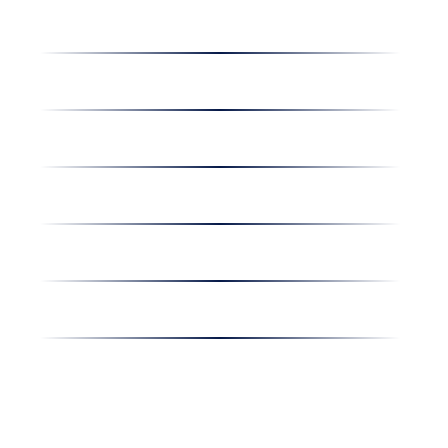
Dolgozz nálunk
Hírek
Kapcsolat
Amiben egyetértünk
Nyereményjáték
Nyílt nap
Részvényesi hirdetmények