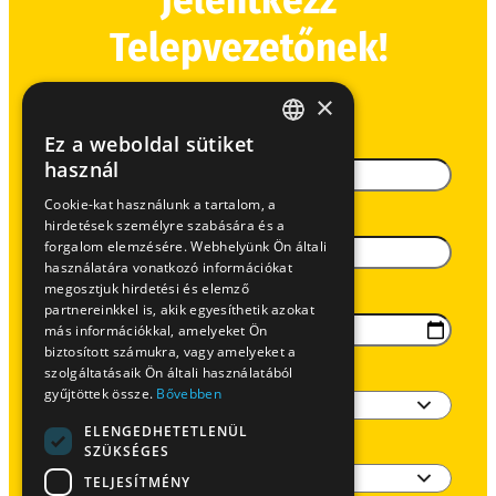
Jelentkezz
Telepvezetőnek!
×
Ez a weboldal sütiket
Teljes név
HUNGARIAN
használ
EN
Cookie-kat használunk a tartalom, a
E-mail-cím
hirdetések személyre szabására és a
SK
forgalom elemzésére. Webhelyünk Ön általi
RO
használatára vonatkozó információkat
megosztjuk hirdetési és elemző
Születési dátum
partnereinkkel is, akik egyesíthetik azokat
más információkkal, amelyeket Ön
biztosított számukra, vagy amelyeket a
szolgáltatásaik Ön általi használatából
Legmagasabb iskolai végzettség
gyűjtöttek össze.
Bővebben
ELENGEDHETETLENÜL
SZÜKSÉGES
Vezetői engedély
TELJESÍTMÉNY