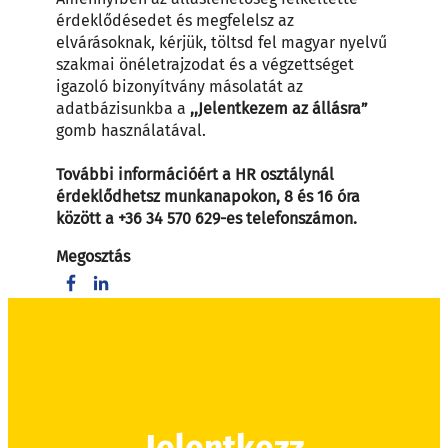
érdeklődésedet és megfelelsz az
elvárásoknak, kérjük, töltsd fel magyar nyelvű
szakmai önéletrajzodat és a végzettséget
igazoló bizonyítvány másolatát az
adatbázisunkba a
,,Jelentkezem az állásra”
gomb használatával.
További információért
a HR osztá
lynál
érdeklődhetsz
munkanapokon, 8 és 16 óra
között a +36 34 570 629-es telefonszámon.
Megosztás
Share on Facebook
Share on LinkedIn