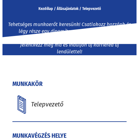
Kezdőlap
/
Állásajánlatok
/
Telepvezető
Tehetséges munkaerőt keresünk! Csatlakozz hozzánk és
légy része egy dinamikus csapatnak! Izgalmas
kihívások és fejlődési lehetőségek várnak rád.
Jelentkezz még ma és induljon új karriered új
lendülettel!
MUNKAKÖR
Telepvezető
MUNKAVÉGZÉS HELYE