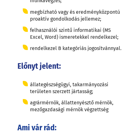
munkavégzés;
megbízható vagy és eredményközpontú
proaktív gondolkodás jellemez;
felhasználói szintű informatikai (MS
Excel, Word) ismeretekkel rendelkezel;
rendelkezel B kategóriás jogosítvánnyal.
Előnyt jelent:
állategészségügyi, takarmányozási
területen szerzett jártasság;
agrármérnök, állattenyésztő mérnök,
mezőgazdasági mérnök végzettség
Ami vár rád: