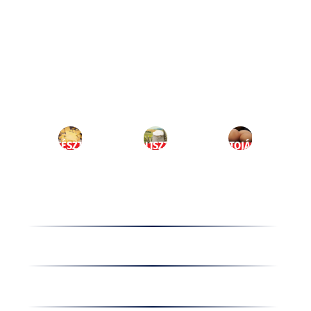
Ugrás
a
HU
tartalomhoz
MENÜ
TÉSZTA
LISZT
TOJÁS
Termékek
Receptek
Cégünkről