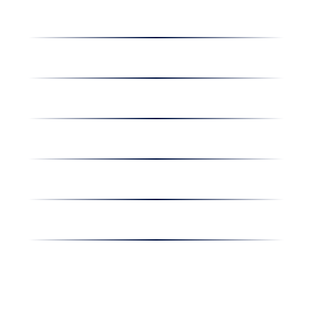
Dolgozz nálunk
Hírek
Kapcsolat
Amiben egyetértünk
Nyereményjáték
Nyílt nap
Részvényesi hirdetmények