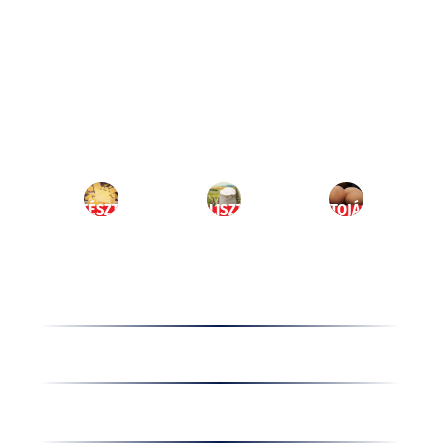
Ugrás
a
HU
tartalomhoz
MENÜ
TÉSZTA
LISZT
TOJÁS
Termékek
Receptek
Cégünkről