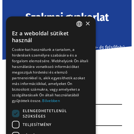
Szakmai gyakorlat
×
Ez a weboldal sütiket
Kezdőlap
/
Szakmai gyakorlat
HUNGARIAN
használ
EN
Gyere a Gyermelyihez gyakorlatra! Közép- és felsőfokú
Cookie-kat használunk a tartalom, a
duális képzés, illetve szakmai gyakorlat keretében
hirdetések személyre szabására és a
SK
várjuk tanulók és hallgatók jelentkezését!
forgalom elemzésére. Webhelyünk Ön általi
RO
használatára vonatkozó információkat
megosztjuk hirdetési és elemző
partnereinkkel is, akik egyesíthetik azokat
más információkkal, amelyeket Ön
biztosított számukra, vagy amelyeket a
KARRIER
szolgáltatásaik Ön általi használatából
gyűjtöttek össze.
Bővebben
ELENGEDHETETLENÜL
CSATLAKOZZ A GYERMELYIHEZ
SZÜKSÉGES
TELJESÍTMÉNY