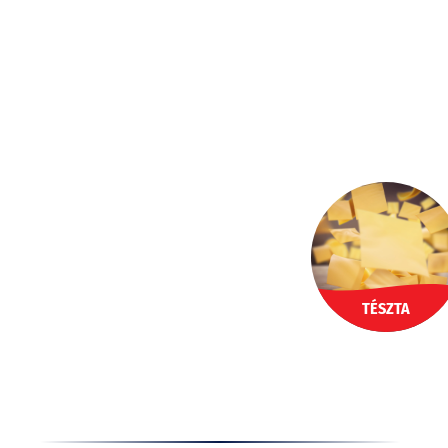
Ugrás
a
HU
tartalomhoz
TÉSZTA
Termékek