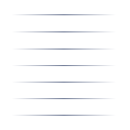
Receptek
Cégünkről
Dolgozz nálunk
Hírek
Kapcsolat
Amiben egyetértünk
Nyereményjáték
Nyílt nap