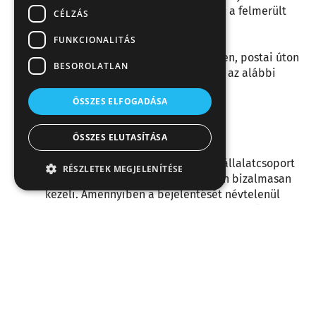
indokolt, az Etikai Bizottság is kivizsgálja a felmerült
CÉLZÁS
kérdést.
FUNKCIONALITÁS
A bejelentést elektronikus úton a
visszaelesbejelentes@gyermelyi.hu
címen, postai úton
BESOROLATLAN
a 2821 Gyermely, Bajnai út 1. címen, vagy az alábbi
űrlap kitöltésével lehet megtenni.
ÖSSZES ELFOGADÁSA
Fontos információk!
ÖSSZES ELUTASÍTÁSA
Tájékoztatjuk, hogy a bejelentő
személyazonosságát a Gyermelyi Vállalatcsoport
RÉSZLETEK MEGJELENÍTÉSE
a vizsgálat valamennyi szakaszában bizalmasan
kezeli. Amennyiben a bejelentését névtelenül
kívánja megtenni, kérjük, hogy az elérhetőségi
adatait ne töltse ki! Bizonyos esetekben (pl.
becsatolt dokumentumok, bizonyítékok vagy
információk alapján) Ön továbbra is azonosítható
maradhat számunkra.
A bejelentés vizsgálata mellőzhető, ha a) a
bejelentő a bejelentést anonim módon tette