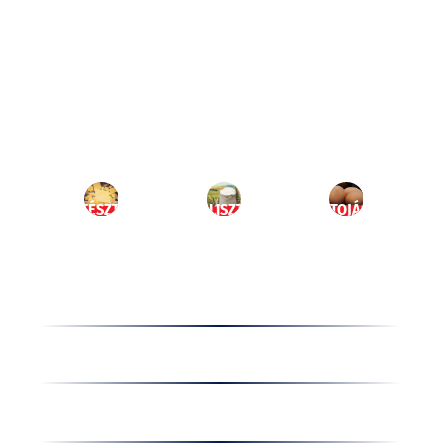
Ugrás
a
HU
tartalomhoz
MENÜ
TÉSZTA
LISZT
TOJÁS
Termékek
Receptek
Cégünkről