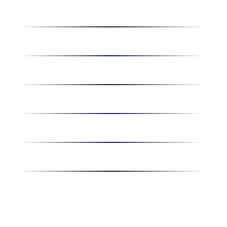
Dolgozz nálunk
Hírek
Kapcsolat
Amiben egyetértünk
Nyereményjáték
Nyílt nap
Részvényesi hirdetmények