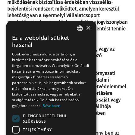
működésének biztosítása érdekében visszaélés-
bejelentési rendszert működtet, amelyen keresztül
lehetőség van a Gyermelyi Vállalatcsoport
munkatársaival vagy velünk szerződéses jogviszonyban
×
álló üzleti partnerrel kapcsolatban bejelentést tennie
az alábbi témákban:
Ez a weboldal sütiket
HUNGARIAN
használ
jogszabályba ütköző magatartással, vagy az
EN
Cookie-kat használunk a tartalom, a
Etikai és magatartási kódexbe ütköző
hirdetések személyre szabására és a
SK
magatartással szembesül;
forgalom elemzésére. Webhelyünk Ön általi
RO
használatára vonatkozó információkat
társadalmi felelősségvállalási és környezeti
megosztjuk hirdetési és elemző
kockázatokkal, valamint azon társadalmi
partnereinkkel is, akik egyesíthetik azokat
felelősségvállalással vagy környezetvédelemmel
más információkkal, amelyeket Ön
kapcsolatos kötelezettségek megsértésére
biztosított számukra, vagy amelyeket a
vonatkozóan, amelyek a vállalkozás saját vagy
szolgáltatásaik Ön általi használatából
gyűjtöttek össze.
Bővebben
leányvállalata, illetve közvetlen szállítója
gazdasági tevékenysége következtében
ELENGEDHETETLENÜL
keletkeztek.
SZÜKSÉGES
TELJESÍTMÉNY
Minden bejelentést kivizsgálunk, és amennyiben az