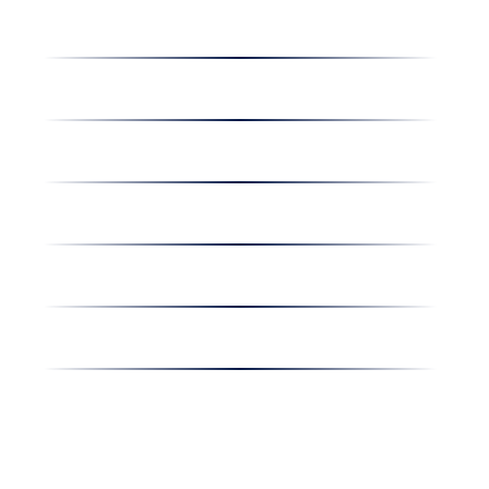
Dolgozz nálunk
Hírek
Kapcsolat
Amiben egyetértünk
Nyereményjáték
Nyílt nap
Részvényesi hirdetmények