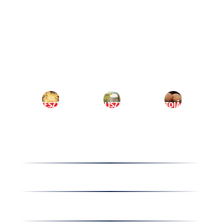
Ugrás
a
HU
tartalomhoz
MENÜ
TÉSZTA
LISZT
TOJÁS
Termékek
Receptek
Cégünkről