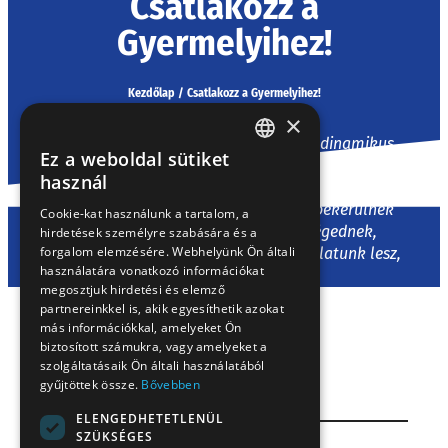
Csatlakozz a
Gyermelyihez!
Kezdőlap
/
Csatlakozz a Gyermelyihez!
×
Csatlakozz hozzánk és légy része egy dinamikus
Ez a weboldal sütiket
csapatnak! Nézz szét a állásajánlataink között! Ha most
HUNGARIAN
használ
nem találsz megfelelő nyitott pozíciót, akkor is érdemes
EN
jelentkezésedet elküldened. Adataid bekerülnek
Cookie-kat használunk a tartalom, a
adatbázisunkba és amint végzettségednek,
hirdetések személyre szabására és a
SK
forgalom elemzésére. Webhelyünk Ön általi
tapasztalatodnak megfelelő állásajánlatunk lesz,
RO
használatára vonatkozó információkat
értesítünk!
megosztjuk hirdetési és elemző
partnereinkkel is, akik egyesíthetik azokat
más információkkal, amelyeket Ön
biztosított számukra, vagy amelyeket a
szolgáltatásaik Ön általi használatából
KARRIER
gyűjtöttek össze.
Bővebben
ELENGEDHETETLENÜL
SZÜKSÉGES