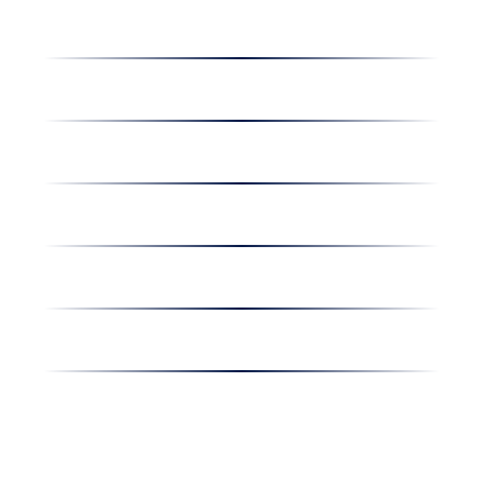
Dolgozz nálunk
Hírek
Kapcsolat
Amiben egyetértünk
Nyereményjáték
Nyílt nap
Részvényesi hirdetmények