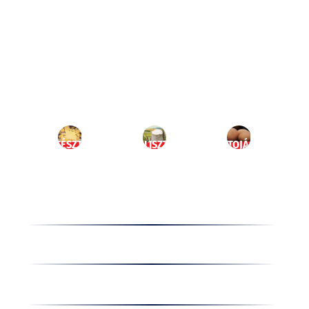
Ugrás
a
HU
tartalomhoz
MENÜ
TÉSZTA
LISZT
TOJÁS
Termékek
Receptek
Cégünkről