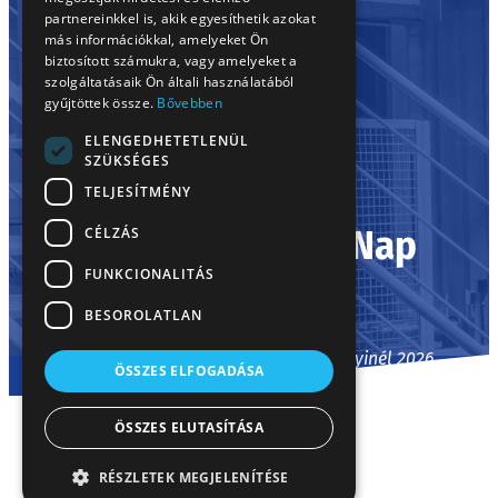
partnereinkkel is, akik egyesíthetik azokat
más információkkal, amelyeket Ön
biztosított számukra, vagy amelyeket a
szolgáltatásaik Ön általi használatából
gyűjtöttek össze.
Bővebben
ELENGEDHETETLENÜL
SZÜKSÉGES
TELJESÍTMÉNY
Gyermelyi Nyílt Nap
CÉLZÁS
FUNKCIONALITÁS
Kezdőlap
/
Gyermelyi Nyílt Nap
BESOROLATLAN
Nyílt nap és gyárlátogatás a Gyermelyinél 2026.
ÖSSZES ELFOGADÁSA
szeptember 26-án.
ÖSSZES ELUTASÍTÁSA
RÉSZLETEK MEGJELENÍTÉSE