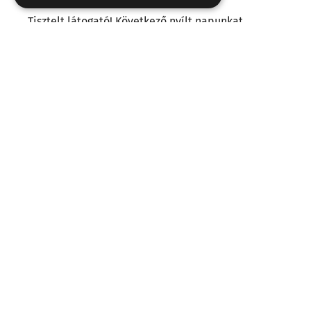
Tisztelt látogató! Következő nyílt napunkat
2026.09.26-án
tartjuk. A rendezvény továbbra is
ingyenes lesz, de a látogatás előzetes
regisztrációhoz kötött. A regisztrációt
2026.
szeptember 3-án 10 órakor
nyítjuk meg, itt a
honlapunkon.