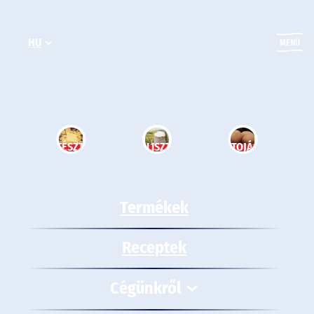
Ugrás
a
HU
tartalomhoz
MENÜ
TÉSZTA
LISZT
TOJÁS
Termékek
Receptek
Cégünkről