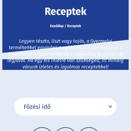
Receptek
Kezdőlap
/
Receptek
Legyen tészta, liszt vagy tojás, a Gyermelyi
termékekkel egyaránt megidézheted konyhádban a
tradicionális hazai ízeket és a nagyvilág konyháinak
legjavát. Ha egy kis ihletre van szükséged, itt mindig
várunk ízletes és izgalmas receptekkel!