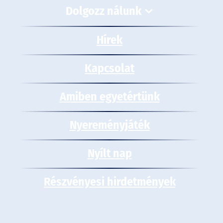
Dolgozz nálunk
Hírek
Kapcsolat
Amiben egyetértünk
Nyereményjáték
Nyílt nap
Részvényesi hirdetmények