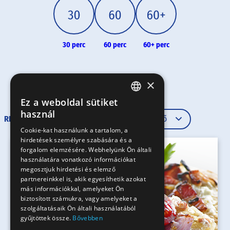
30 perc
60 perc
60+ perc
×
Ez a weboldal sütiket
HUNGARIAN
használ
RENDEZÉS
EN
Cookie-kat használunk a tartalom, a
hirdetések személyre szabására és a
SK
forgalom elemzésére. Webhelyünk Ön általi
RO
használatára vonatkozó információkat
megosztjuk hirdetési és elemző
partnereinkkel is, akik egyesíthetik azokat
más információkkal, amelyeket Ön
biztosított számukra, vagy amelyeket a
szolgáltatásaik Ön általi használatából
gyűjtöttek össze.
Bővebben