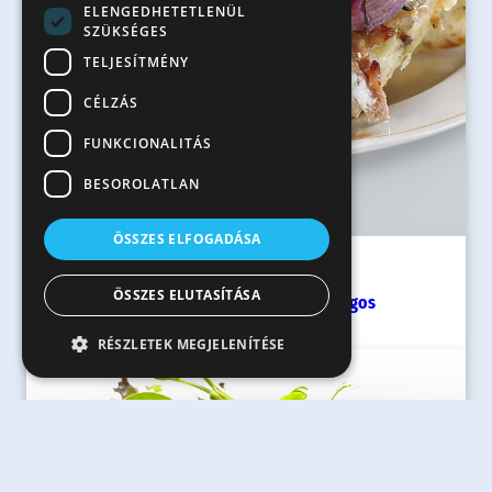
ELENGEDHETETLENÜL
SZÜKSÉGES
TELJESÍTMÉNY
CÉLZÁS
FUNKCIONALITÁS
BESOROLATLAN
ÖSSZES ELFOGADÁSA
90 perc
ÖSSZES ELUTASÍTÁSA
Hagymás-tejfölös kemencés lángos
RÉSZLETEK MEGJELENÍTÉSE