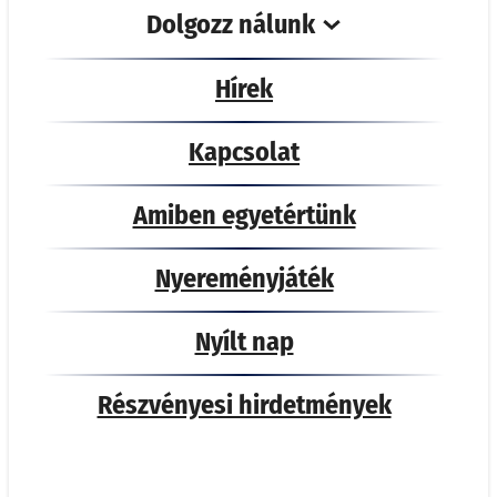
Dolgozz nálunk
Hírek
Kapcsolat
Amiben egyetértünk
Nyereményjáték
Nyílt nap
Részvényesi hirdetmények