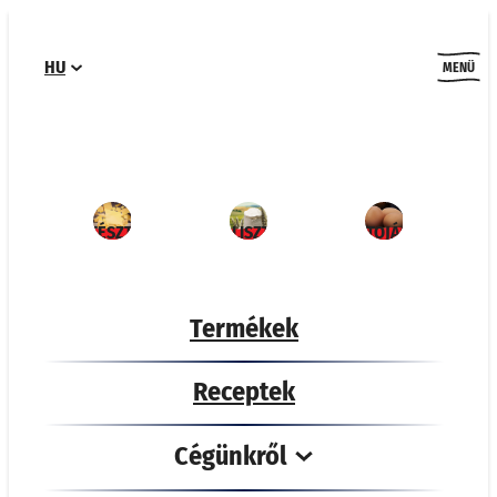
Ugrás
a
HU
tartalomhoz
MENÜ
TÉSZTA
LISZT
TOJÁS
Termékek
Receptek
Cégünkről