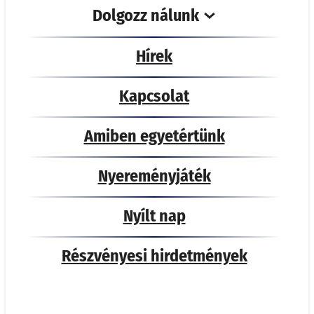
Dolgozz nálunk
Hírek
Kapcsolat
Amiben egyetértünk
Nyereményjáték
Nyílt nap
Részvényesi hirdetmények