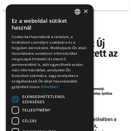
×
Ez a weboldal sütiket
HUNGARIAN
használ
Jelentős fejlesztés a
EN
Cookie-kat használunk a tartalom, a
Gyermelyi életében: Új
hirdetések személyre szabására és a
SK
forgalom elemzésére. Webhelyünk Ön általi
mérföldkőhöz érkezett az
RO
használatára vonatkozó információkat
megosztjuk hirdetési és elemző
alternatív tojótelep
partnereinkkel is, akik egyesíthetik azokat
építése
más információkkal, amelyeket Ön
biztosított számukra, vagy amelyeket a
szolgáltatásaik Ön általi használatából
gyűjtöttek össze.
Bővebben
Kezdőlap
/
Gyermelyi hírek
/
Jelentős fejlesztés a Gyermelyi
életében: Új mérföldkőhöz érkezett az alternatív tojótelep építése
ELENGEDHETETLENÜL
SZÜKSÉGES
beruházás
TELJESÍTMÉNY
Több éve új fejezetet nyitott tojástermelésében a
CÉLZÁS
Gyermelyi Vállalatcsoport, egy komplex,