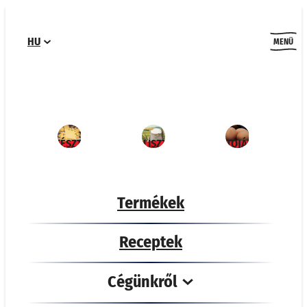
Ugrás
a
HU
tartalomhoz
MENÜ
TÉSZTA
LISZT
TOJÁS
Termékek
Receptek
Cégünkről