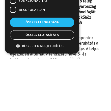
FUNKCIONALITÁS
alternatív tartástechnológiával működő telep
megépítése mellett döntött. Most Magyarország
BESOROLATLAN
egyik legnagyobb, alternatív tartástechnológiát
alkalmazó komplexuma fontos mérföldkőhöz
ÖSSZES ELFOGADÁSA
érkezett: májusban megérkeztek az első
naposcsibék a nevelőbe.
ÖSSZES ELUTASÍTÁSA
A fenntarthatóság és az állatjóléti szempontok
mentén megvalósuló, több éve tartó beruházás a
RÉSZLETEK MEGJELENÍTÉSE
hazai piac egyik legjelentősebb projektje. A teljes
egészében alternatív rendszerű nevelő- és
tojótelep-komplexum
300 ezer tojótyúk
befogadására lesz alkalmas, ezzel az ország egyik
legnagyobb ilyen jellegű létesítménye.
Májusban élettel telt meg a nevelőtelep:
megérkezett az első állomány.
A csibék itt a
legmodernebb, szintén alternatív (mélyalmos)
technológiájú környezetben, a Gyermelyi által
előállított takarmányon nevelkednek fel.