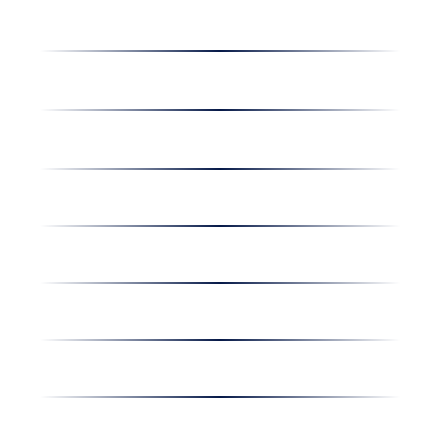
Receptek
Cégünkről
Dolgozz nálunk
Hírek
Kapcsolat
Amiben egyetértünk
Nyereményjáték
Nyílt nap