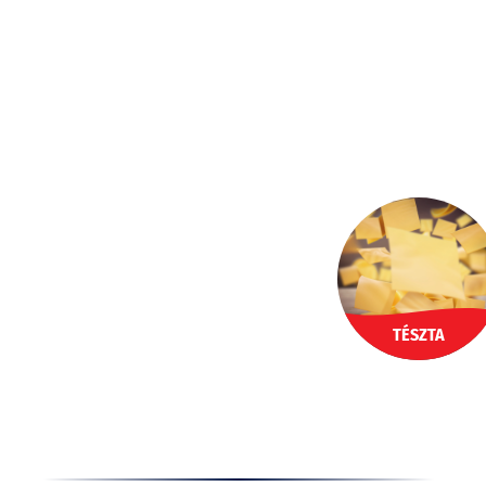
Ugrás
a
HU
tartalomhoz
TÉSZTA
Termékek