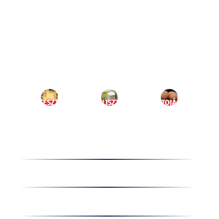
Ugrás
a
HU
tartalomhoz
MENÜ
TÉSZTA
LISZT
TOJÁS
Termékek
Receptek
Cégünkről