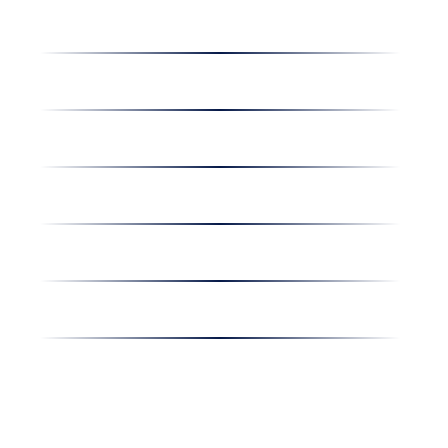
Dolgozz nálunk
Hírek
Kapcsolat
Amiben egyetértünk
Nyereményjáték
Nyílt nap
Részvényesi hirdetmények