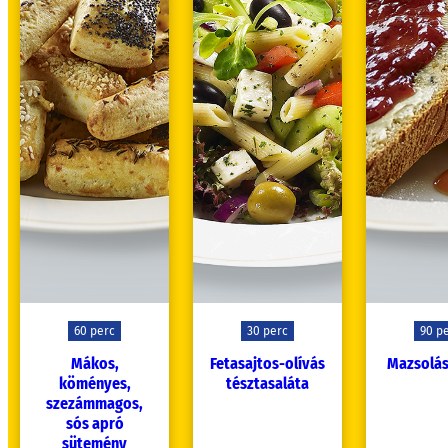
60 perc
30 perc
90 p
Mákos,
Fetasajtos-olívás
Mazsolás
köményes,
tésztasaláta
szezámmagos,
sós apró
sütemény