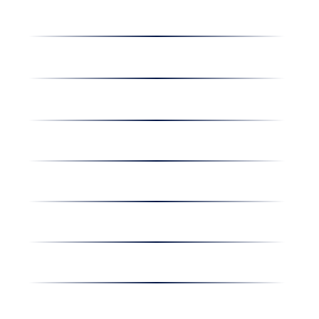
Receptek
Cégünkről
Dolgozz nálunk
Hírek
Kapcsolat
Amiben egyetértünk
Nyereményjáték
Nyílt nap