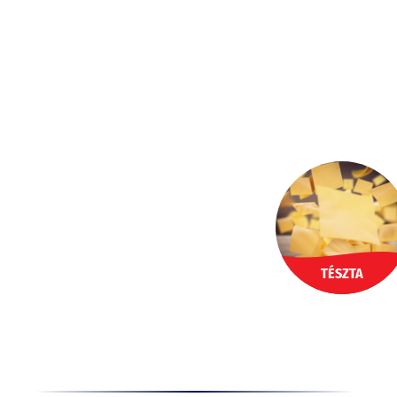
Ugrás
a
HU
tartalomhoz
TÉSZTA
Termékek