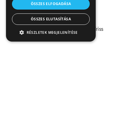
ÖSSZES ELFOGADÁSA
só
darált bors
ÖSSZES ELUTASÍTÁSA
1 teáskanál gorombára vágott friss
RÉSZLETEK MEGJELENÍTÉSE
kakukkfű
Recept nyomtatása
További receptjeink