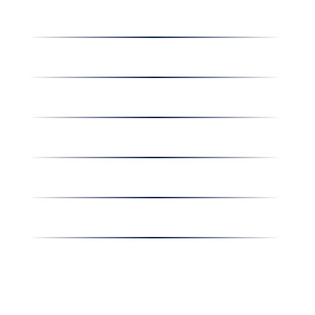
Dolgozz nálunk
Hírek
Kapcsolat
Amiben egyetértünk
Nyereményjáték
Nyílt nap
Részvényesi hirdetmények