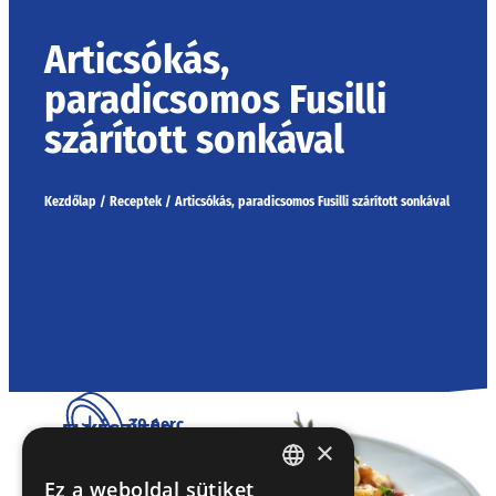
Articsókás,
paradicsomos Fusilli
szárított sonkával
Kezdőlap
/
Receptek
/
Articsókás, paradicsomos Fusilli szárított sonkával
30 perc
ELKÉSZÍTÉS
×
Az articsóka konzervet leszűrjük, az olaját
Ez a weboldal sütiket