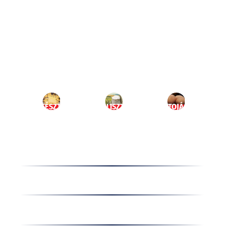
Ugrás
a
HU
tartalomhoz
MENÜ
TÉSZTA
LISZT
TOJÁS
Termékek
Receptek
Cégünkről