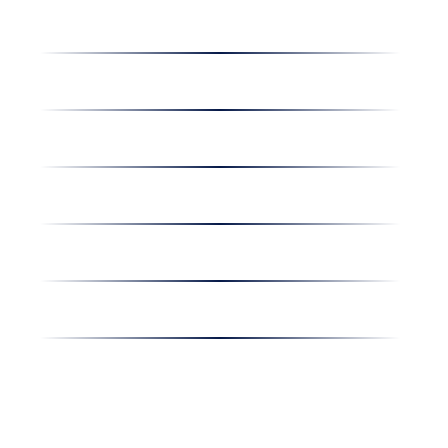
Dolgozz nálunk
Hírek
Kapcsolat
Amiben egyetértünk
Nyereményjáték
Nyílt nap
Részvényesi hirdetmények