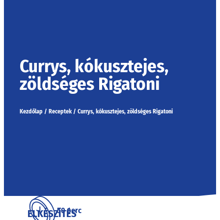
Currys, kókusztejes,
zöldséges Rigatoni
Kezdőlap
/
Receptek
/
Currys, kókusztejes, zöldséges Rigatoni
50 perc
ELKÉSZÍTÉS