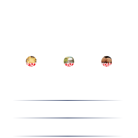
Ugrás
a
HU
tartalomhoz
MENÜ
TÉSZTA
LISZT
TOJÁS
Termékek
Receptek
Cégünkről