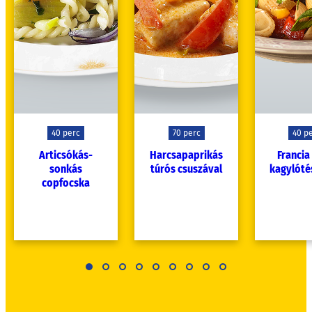
40 perc
70 perc
40 p
Articsókás-
Harcsapaprikás
Francia
sonkás
túrós csuszával
kagylóté
copfocska