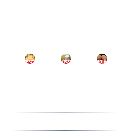
Ugrás
a
HU
tartalomhoz
MENÜ
TÉSZTA
LISZT
TOJÁS
Termékek
Receptek
Cégünkről