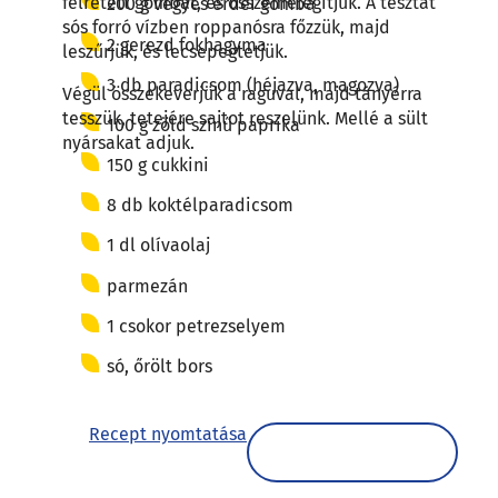
félretett gombát, és összemelegítjük. A tésztát
200 g vegyes erdei gomba
sós forró vízben roppanósra főzzük, majd
2 gerezd fokhagyma
leszűrjük, és lecsepegtetjük.
3 db paradicsom (héjazva, magozva)
Végül összekeverjük a raguval, majd tányérra
tesszük, tetejére sajtot reszelünk. Mellé a sült
100 g zöld színű paprika
nyársakat adjuk.
150 g cukkini
8 db koktélparadicsom
1 dl olívaolaj
parmezán
1 csokor petrezselyem
só, őrölt bors
Recept nyomtatása