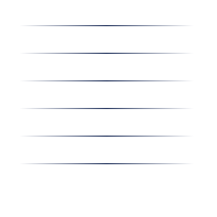
Dolgozz nálunk
Hírek
Kapcsolat
Amiben egyetértünk
Nyereményjáték
Nyílt nap
Részvényesi hirdetmények