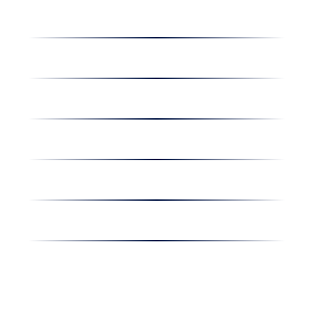
Dolgozz nálunk
Hírek
Kapcsolat
Amiben egyetértünk
Nyereményjáték
Nyílt nap
Részvényesi hirdetmények