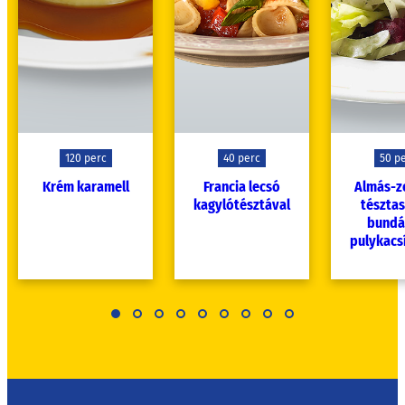
120 perc
40 perc
50 p
Krém karamell
Francia lecsó
Almás-ze
kagylótésztával
tésztas
bundá
pulykacs