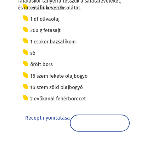
Tálaláskor tányérra tesszük a salátaleveleket,
saláta keverék
és rátesszük a tésztasalátát.
1 dl olívaolaj
200 g fetasajt
1 csokor bazsalikom
só
őrölt bors
16 szem fekete olajbogyó
16 szem zöld olajbogyó
2 evőkanál fehérborecet
Recept nyomtatása