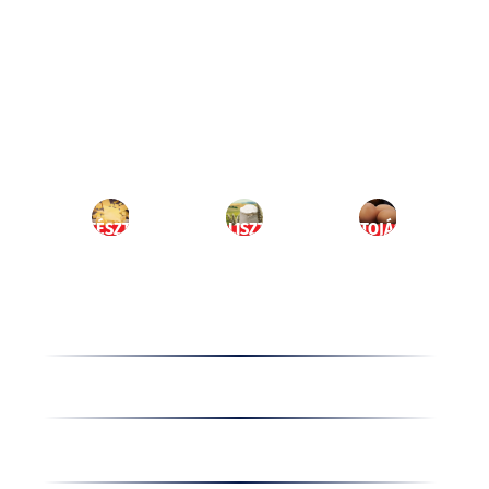
Ugrás
a
HU
tartalomhoz
MENÜ
TÉSZTA
LISZT
TOJÁS
Termékek
Receptek
Cégünkről