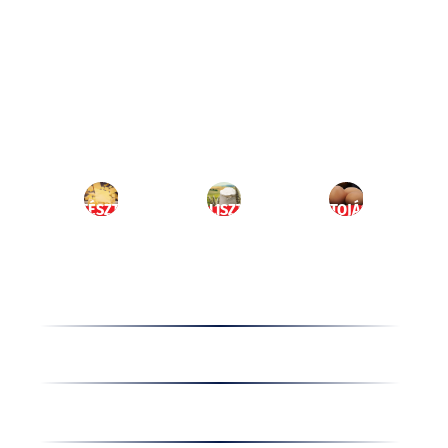
Ugrás
a
HU
tartalomhoz
MENÜ
TÉSZTA
LISZT
TOJÁS
Termékek
Receptek
Cégünkről