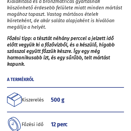
Kialakítása és a bronzmatricás gyártásnak
köszönhető érdesebb felülete miatt minden mártást
magához tapaszt. Vastag mártásos ételek
köreteként, de akár saláta alapjaként is kiválóan
megállja a helyét.
Főzési tipp: a tésztát néhány perccel a jelzett idő
előtt vegyük ki a főzővízből, és a készülő, hígabb
szósszal együtt főzzük készre. Így egy még
harmonikusabb ízt, és egy sűrűbb, telt mártást
kapunk.
A TERMÉKRŐL
500 g
Kiszerelés
12 perc
Főzési idő