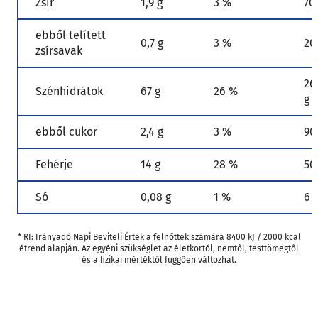
Zsír
1,9 g
3 %
70
ebből telített
0,7 g
3 %
20
zsírsavak
26
Szénhidrátok
67 g
26 %
g
ebből cukor
2,4 g
3 %
90
Fehérje
14 g
28 %
50
Só
0,08 g
1 %
6 
* RI: Irányadó Napi Beviteli Érték a felnőttek számára 8400 kJ / 2000 kcal
étrend alapján. Az egyéni szükséglet az életkortól, nemtől, testtömegtől
és a fizikai mértéktől függően változhat.