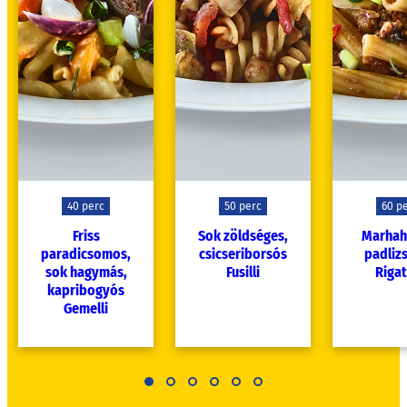
40 perc
50 perc
60 p
Friss
Sok zöldséges,
Marhah
paradicsomos,
csicseriborsós
padliz
sok hagymás,
Fusilli
Rigat
kapribogyós
Gemelli