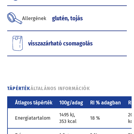
glutén, tojás
Allergének
visszazárható csomagolás
TÁPÉRTÉK
ÁLTALÁNOS INFORMÁCIÓK
Átlagos tápérték
100g/adag
RI % adagban
RI
1495 kJ,
20
Energiatartalom
18 %
353 kcal
kc