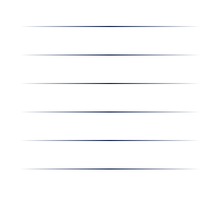
Dolgozz nálunk
Hírek
Kapcsolat
Amiben egyetértünk
Nyereményjáték
Nyílt nap
Részvényesi hirdetmények