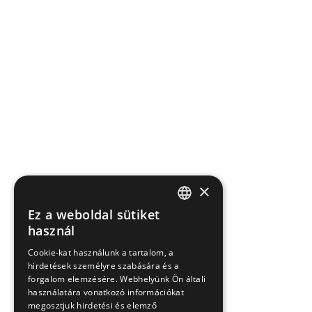
×
Ez a weboldal sütiket
HUNGARIAN
használ
EN
Cookie-kat használunk a tartalom, a
hirdetések személyre szabására és a
SK
forgalom elemzésére. Webhelyünk Ön általi
RO
használatára vonatkozó információkat
megosztjuk hirdetési és elemző