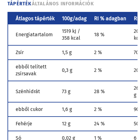
TÁPÉRTÉK
ÁLTALÁNOS INFORMÁCIÓK
Átlagos tápérték
100g/adag
RI % adagban
RI
1519 kJ /
20
Energiatartalom
18 %
358 kcal
kc
Zsír
1,5 g
2 %
70
ebből telített
0,3 g
2 %
20
zsírsavak
26
Szénhidrát
73 g
28 %
g
ebből cukor
1,6 g
2 %
90
Fehérje
12 g
24 %
50
Só
0,02 g
1 %
6 