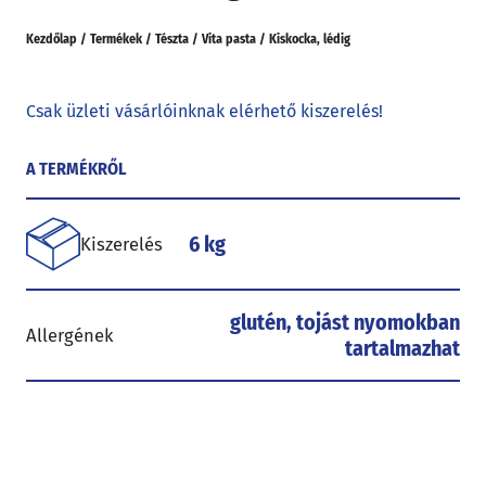
Kezdőlap
/
Termékek
/
Tészta
/
Vita pasta
/
Kiskocka, lédig
Csak üzleti vásárlóinknak elérhető kiszerelés!
A TERMÉKRŐL
6 kg
Kiszerelés
glutén, tojást nyomokban
Allergének
tartalmazhat