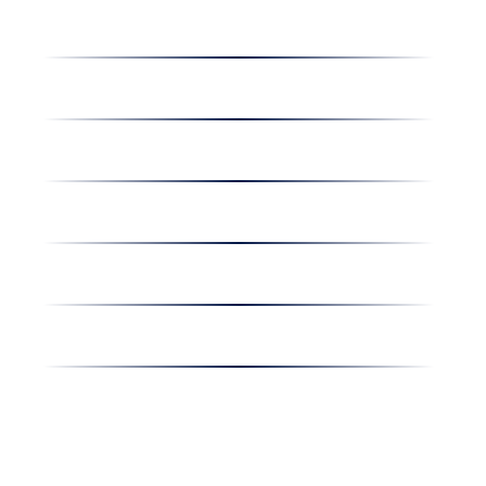
Dolgozz nálunk
Hírek
Kapcsolat
Amiben egyetértünk
Nyereményjáték
Nyílt nap
Részvényesi hirdetmények