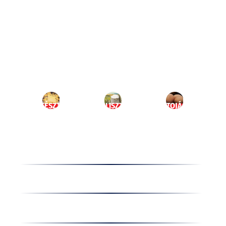
Ugrás
a
HU
tartalomhoz
MENÜ
TÉSZTA
LISZT
TOJÁS
Termékek
Receptek
Cégünkről