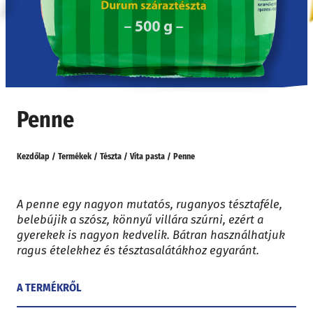
Penne
Kezdőlap
/
Termékek
/
Tészta
/
Vita pasta
/
Penne
A penne egy nagyon mutatós, ruganyos tésztaféle,
belebújik a szósz, könnyű villára szúrni, ezért a
gyerekek is nagyon kedvelik. Bátran használhatjuk
ragus ételekhez és tésztasalátákhoz egyaránt.
A TERMÉKRŐL