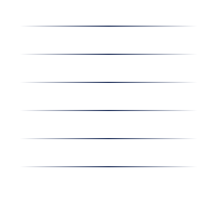
Dolgozz nálunk
Hírek
Kapcsolat
Amiben egyetértünk
Nyereményjáték
Nyílt nap
Részvényesi hirdetmények