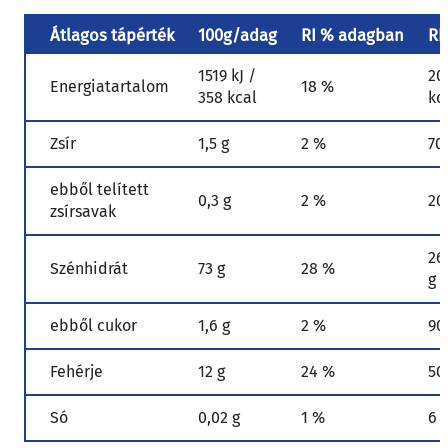
Átlagos tápérték
100g/adag
RI % adagban
RI
1519 kJ /
20
Energiatartalom
18 %
358 kcal
kc
Zsír
1,5 g
2 %
70
ebből telített
0,3 g
2 %
20
zsírsavak
26
Szénhidrát
73 g
28 %
g
ebből cukor
1,6 g
2 %
90
Fehérje
12 g
24 %
50
Só
0,02 g
1 %
6 