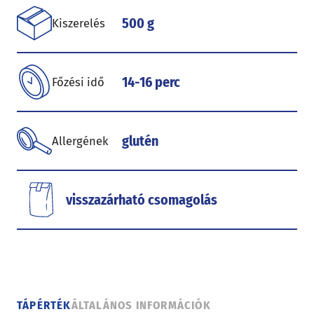
500 g
Kiszerelés
14-16 perc
Főzési idő
glutén
Allergének
visszazárható csomagolás
TÁPÉRTÉK
ÁLTALÁNOS INFORMÁCIÓK