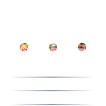
Ugrás
a
HU
tartalomhoz
MENÜ
TÉSZTA
LISZT
TOJÁS
Termékek
Receptek
Cégünkről