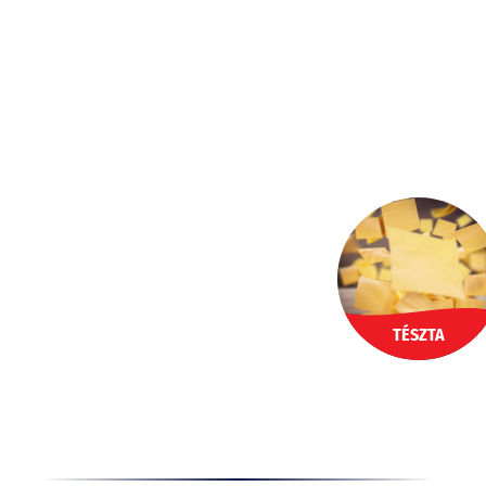
Ugrás
a
HU
tartalomhoz
TÉSZTA
Termékek