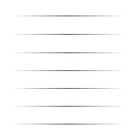
Receptek
Cégünkről
Dolgozz nálunk
Hírek
Kapcsolat
Amiben egyetértünk
Nyereményjáték
Nyílt nap