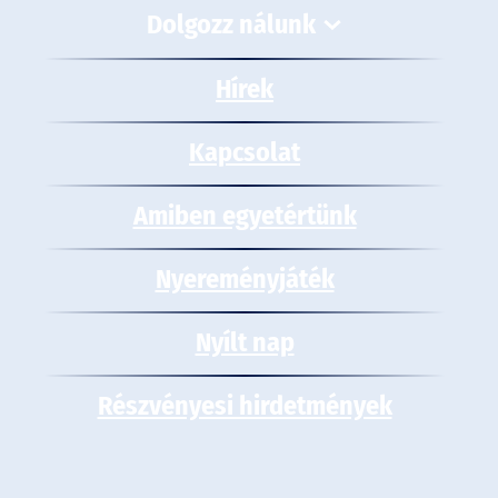
Dolgozz nálunk
Hírek
Kapcsolat
Amiben egyetértünk
Nyereményjáték
Nyílt nap
Részvényesi hirdetmények