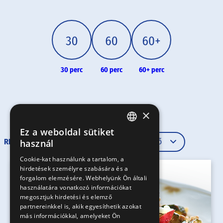
30 perc
60 perc
60+ perc
×
Ez a weboldal sütiket
HUNGARIAN
RENDEZÉS
használ
EN
Cookie-kat használunk a tartalom, a
hirdetések személyre szabására és a
SK
forgalom elemzésére. Webhelyünk Ön általi
RO
használatára vonatkozó információkat
megosztjuk hirdetési és elemző
partnereinkkel is, akik egyesíthetik azokat
más információkkal, amelyeket Ön