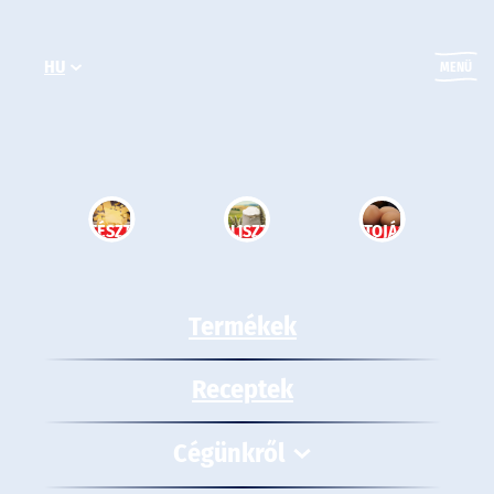
Ugrás
a
HU
tartalomhoz
MENÜ
TÉSZTA
LISZT
TOJÁS
Termékek
Receptek
Cégünkről