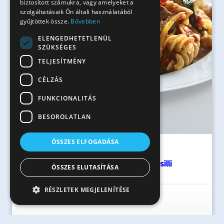
biztosított számukra, vagy amelyeket a
szolgáltatásaik Ön általi használatából
gyűjtöttek össze.
Bővebben
ELENGEDHETETLENÜL
SZÜKSÉGES
TELJESÍTMÉNY
CÉLZÁS
FUNKCIONALITÁS
BESOROLATLAN
ÖSSZES ELFOGADÁSA
50 perc
Sok zöldséges, csicseriborsós Fusilli
ÖSSZES ELUTASÍTÁSA
RÉSZLETEK MEGJELENÍTÉSE