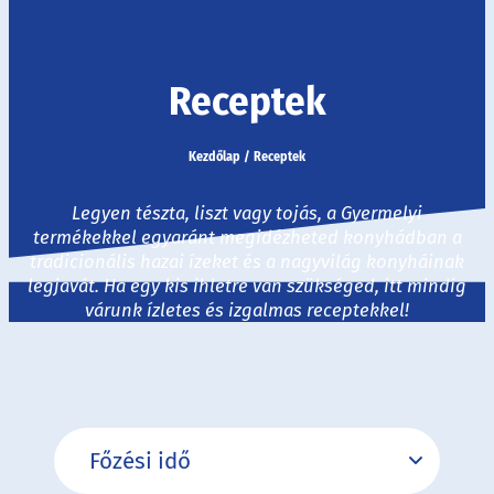
Receptek
Kezdőlap
/
Receptek
Legyen tészta, liszt vagy tojás, a Gyermelyi
termékekkel egyaránt megidézheted konyhádban a
tradicionális hazai ízeket és a nagyvilág konyháinak
legjavát. Ha egy kis ihletre van szükséged, itt mindig
várunk ízletes és izgalmas receptekkel!