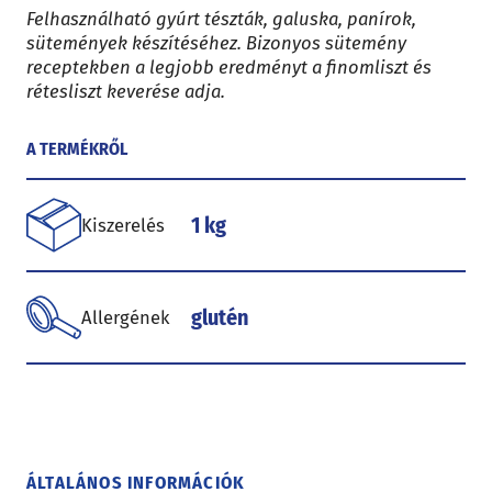
Felhasználható gyúrt tészták, galuska, panírok,
sütemények készítéséhez. Bizonyos sütemény
receptekben a legjobb eredményt a finomliszt és
rétesliszt keverése adja.
A TERMÉKRŐL
1 kg
Kiszerelés
glutén
Allergének
ÁLTALÁNOS INFORMÁCIÓK