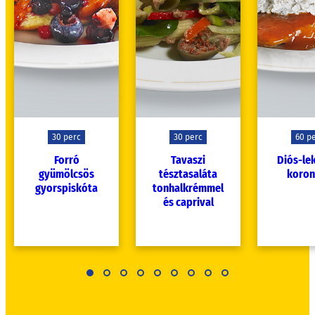
30 perc
30 perc
60 p
Forró
Tavaszi
Diós-le
gyümölcsös
tésztasaláta
koro
gyorspiskóta
tonhalkrémmel
és caprival