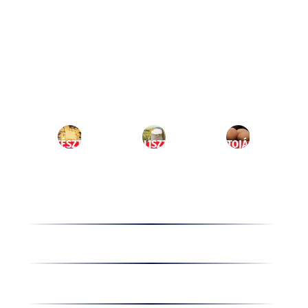
Ugrás
a
HU
tartalomhoz
MENÜ
TÉSZTA
LISZT
TOJÁS
Termékek
Receptek
Cégünkről