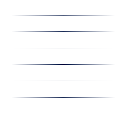
Dolgozz nálunk
Hírek
Kapcsolat
Amiben egyetértünk
Nyereményjáték
Nyílt nap
Részvényesi hirdetmények