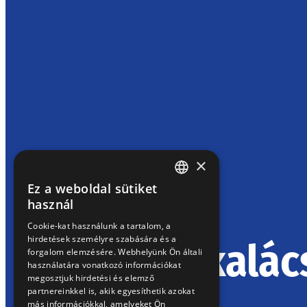
×
Ez a weboldal sütiket
HUNGARIAN
használ
EN
Cookie-kat használunk a tartalom, a
hirdetések személyre szabására és a
SK
Mazsolás kalác
forgalom elemzésére. Webhelyünk Ön általi
RO
használatára vonatkozó információkat
megosztjuk hirdetési és elemző
partnereinkkel is, akik egyesíthetik azokat
más információkkal, amelyeket Ön