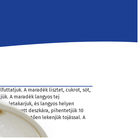
futtatjuk. A maradék lisztet, cukrot, sót,
ntjük. A maradék langyos tej
zta, letakarjuk, és langyos helyen
k lisztezett deszkára, pihentetjük 10
rcig, ezt követően lekenjük tojással. A