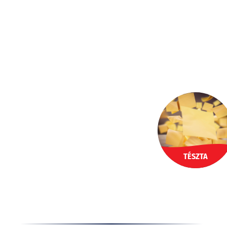
Ugrás
a
HU
tartalomhoz
TÉSZTA
Termékek