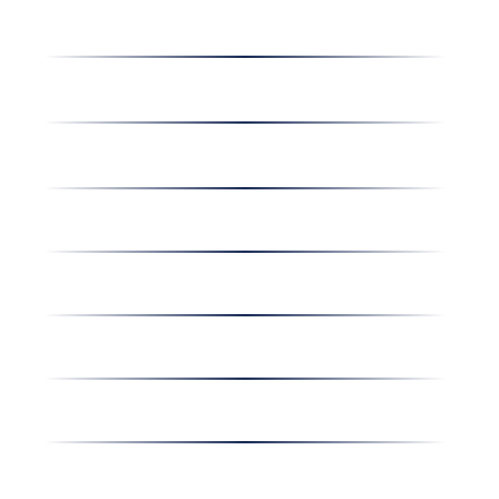
Receptek
Cégünkről
Dolgozz nálunk
Hírek
Kapcsolat
Amiben egyetértünk
Nyereményjáték
Nyílt nap