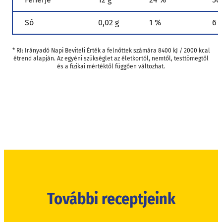
Só
0,02 g
1 %
6 
* RI: Irányadó Napi Beviteli Érték a felnőttek számára 8400 kJ / 2000 kcal
étrend alapján. Az egyéni szükséglet az életkortól, nemtől, testtömegtől
és a fizikai mértéktől függően változhat.
További receptjeink