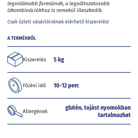
legvidámabb formáinak, a legváltozatosabb
ízkombinációkhoz is remekül illeszkedik.
Csak üzleti vásárlóinknak elérhető kiszerelés!
A TERMÉKRŐL
5 kg
Kiszerelés
10-12 perc
Főzési idő
glutén, tojást nyomokban
Allergének
tartalmazhat