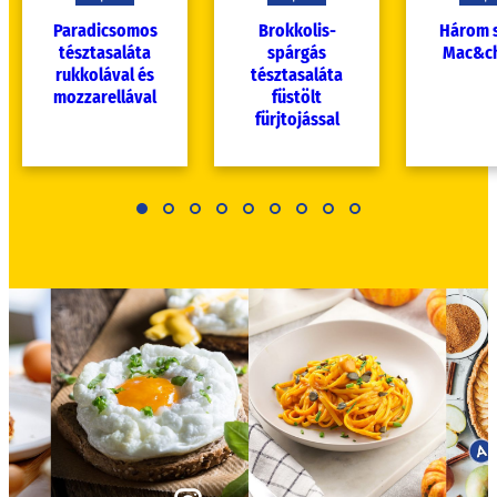
Paradicsomos
Brokkolis-
Három s
tésztasaláta
spárgás
Mac&c
rukkolával és
tésztasaláta
mozzarellával
füstölt
fürjtojással