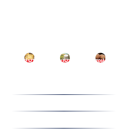
Ugrás
a
HU
tartalomhoz
MENÜ
TÉSZTA
LISZT
TOJÁS
Termékek
Receptek
Cégünkről