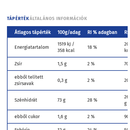
TÁPÉRTÉK
ÁLTALÁNOS INFORMÁCIÓK
Átlagos tápérték
100g/adag
RI % adagban
RI
1519 kJ /
20
Energiatartalom
18 %
358 kcal
kc
Zsír
1,5 g
2 %
70
ebből telített
0,3 g
2 %
20
zsírsavak
26
Szénhidrát
73 g
28 %
g
ebből cukor
1,6 g
2 %
90
Fehérje
12 g
24 %
50