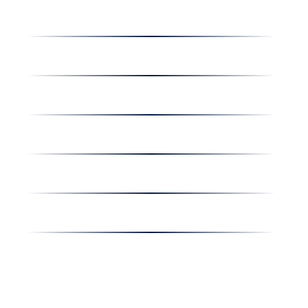
Dolgozz nálunk
Hírek
Kapcsolat
Amiben egyetértünk
Nyereményjáték
Nyílt nap
Részvényesi hirdetmények