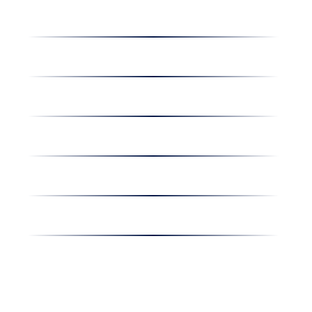
Dolgozz nálunk
Hírek
Kapcsolat
Amiben egyetértünk
Nyereményjáték
Nyílt nap
Részvényesi hirdetmények