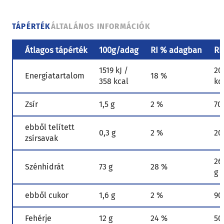
TÁPÉRTÉK
ÁLTALÁNOS INFORMÁCIÓK
Átlagos tápérték
100g/adag
RI % adagban
RI
1519 kJ /
20
Energiatartalom
18 %
358 kcal
kc
Zsír
1,5 g
2 %
70
ebből telített
0,3 g
2 %
20
zsírsavak
26
Szénhidrát
73 g
28 %
g
ebből cukor
1,6 g
2 %
90
Fehérje
12 g
24 %
50