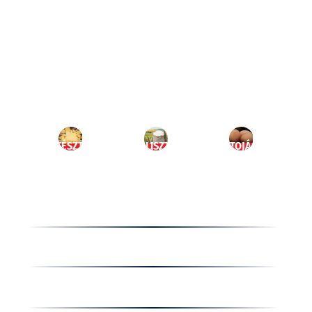
Ugrás
a
HU
tartalomhoz
MENÜ
TÉSZTA
LISZT
TOJÁS
Termékek
Receptek
Cégünkről