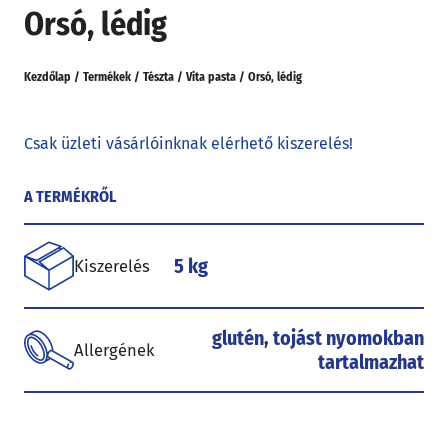
Orsó, lédig
Kezdőlap
/
Termékek
/
Tészta
/
Vita pasta
/
Orsó, lédig
Csak üzleti vásárlóinknak elérhető kiszerelés!
A TERMÉKRŐL
5 kg
Kiszerelés
glutén, tojást nyomokban
Allergének
tartalmazhat