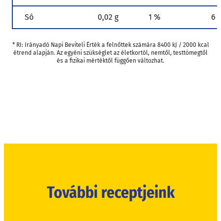
Só
0,02 g
1 %
6 
* RI: Irányadó Napi Beviteli Érték a felnőttek számára 8400 kJ / 2000 kcal
étrend alapján. Az egyéni szükséglet az életkortól, nemtől, testtömegtől
és a fizikai mértéktől függően változhat.
További receptjeink