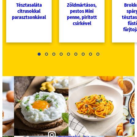
Tésztasaláta
Zöldmártásos,
Brokko
citrusokkal
pestos Mini
spár
parasztsonkával
penne, pirított
tésztas
csirkével
füst
fürjtoj