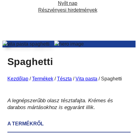
Nyílt nap
Részvényesi hirdetmények
Facebook
Instagram
TikTok
Spaghetti
Kezdőlap
/
Termékek
/
Tészta
/
Vita pasta
/
Spaghetti
A legnépszerűbb olasz tésztafajta. Krémes és
darabos mártásokhoz is egyaránt illik.
A TERMÉKRŐL