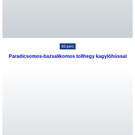
60 perc
Paradicsomos-bazsalikomos tollhegy kagylóhússal