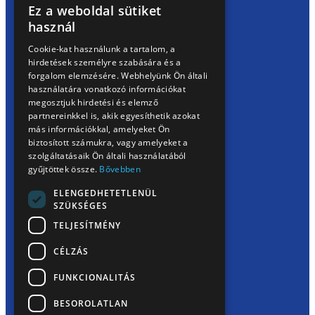
Ez a weboldal sütiket
HUNGARIAN
használ
EN
Cookie-kat használunk a tartalom, a
hirdetések személyre szabására és a
SK
forgalom elemzésére. Webhelyünk Ön általi
RO
használatára vonatkozó információkat
megosztjuk hirdetési és elemző
KÖVESS MINKET
partnereinkkel is, akik egyesíthetik azokat
Facebook
Instagram
TikTok
más információkkal, amelyeket Ön
biztosított számukra, vagy amelyeket a
szolgáltatásaik Ön általi használatából
gyűjtöttek össze.
Bővebben
NAVIGÁCIÓ
ELENGEDHETETLENÜL
Termékek
SZÜKSÉGES
Receptek
TELJESÍTMÉNY
Karrier
Nyereményjáték
CÉLZÁS
Recept Rulett 2
HASZNOS LINKEK
FUNKCIONALITÁS
Kapcsolat
BESOROLATLAN
Hírek