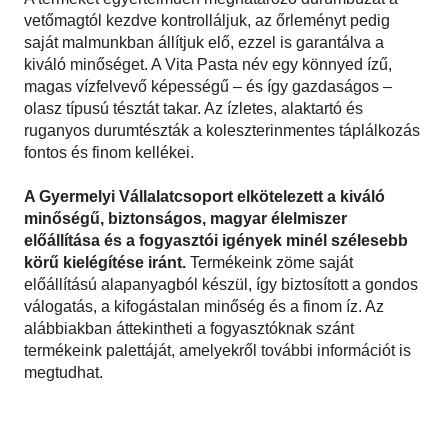
vetőmagtól kezdve kontrolláljuk, az őrleményt pedig
saját malmunkban állítjuk elő, ezzel is garantálva a
kiváló minőséget. A Vita Pasta név egy könnyed ízű,
magas vízfelvevő képességű – és így gazdaságos –
olasz típusú tésztát takar. Az ízletes, alaktartó és
ruganyos durumtészták a koleszterinmentes táplálkozás
fontos és finom kellékei.
A Gyermelyi Vállalatcsoport elkötelezett a kiváló
minőségű, biztonságos, magyar élelmiszer
előállítása és a fogyasztói igények minél szélesebb
körű kielégítése iránt.
Termékeink zöme saját
előállítású alapanyagból készül, így biztosított a gondos
válogatás, a kifogástalan minőség és a finom íz. Az
alábbiakban áttekintheti a fogyasztóknak szánt
termékeink palettáját, amelyekről további információt is
megtudhat.