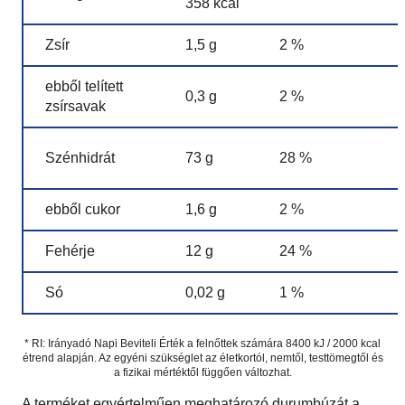
358 kcal
Zsír
1,5 g
2 %
ebből telített
0,3 g
2 %
zsírsavak
Szénhidrát
73 g
28 %
ebből cukor
1,6 g
2 %
Fehérje
12 g
24 %
Só
0,02 g
1 %
* RI: Irányadó Napi Beviteli Érték a felnőttek számára 8400 kJ / 2000 kcal
étrend alapján. Az egyéni szükséglet az életkortól, nemtől, testtömegtől és
a fizikai mértéktől függően változhat.
A terméket egyértelműen meghatározó durumbúzát a