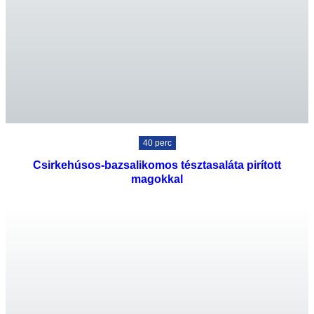
40 perc
Csirkehúsos-bazsalikomos tésztasaláta pirított
magokkal