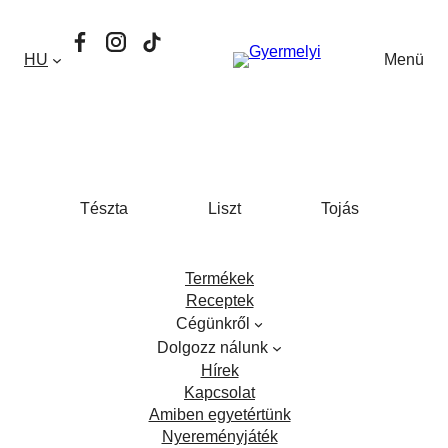
Ugrás
Facebook
Instagram
TikTok
a
HU
Menü
tartalomhoz
Tészta
Liszt
Tojás
Termékek
Receptek
Cégünkről
Dolgozz nálunk
Hírek
Kapcsolat
Amiben egyetértünk
Nyereményjáték