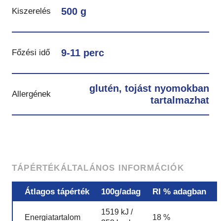
500 g
Kiszerelés
9-11 perc
Főzési idő
glutén, tojást nyomokban
Allergének
tartalmazhat
TÁPÉRTÉK
ÁLTALÁNOS INFORMÁCIÓK
Átlagos tápérték
100g/adag
RI % adagban
1519 kJ /
Energiatartalom
18 %