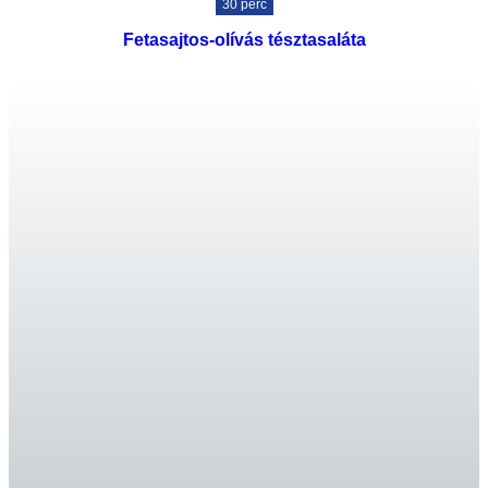
30 perc
Fetasajtos-olívás tésztasaláta