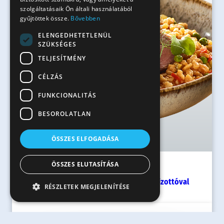
szolgáltatásaik Ön általi használatából
gyűjtöttek össze.
Bővebben
ELENGEDHETETLENÜL
SZÜKSÉGES
TELJESÍTMÉNY
CÉLZÁS
FUNKCIONALITÁS
BESOROLATLAN
ÖSSZES ELFOGADÁSA
ÖSSZES ELUTASÍTÁSA
40 perc
Baconba tekert sertésszűz tarhonyarizottóval
RÉSZLETEK MEGJELENÍTÉSE