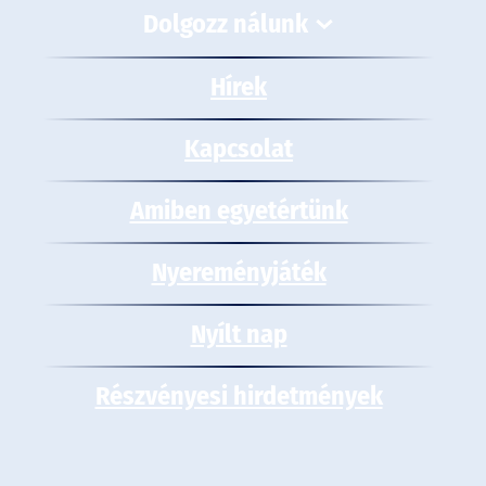
Dolgozz nálunk
Hírek
Kapcsolat
Amiben egyetértünk
Nyereményjáték
Nyílt nap
Részvényesi hirdetmények