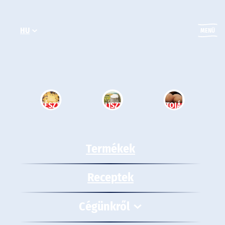
Ugrás
a
HU
tartalomhoz
MENÜ
TÉSZTA
LISZT
TOJÁS
Termékek
Receptek
Cégünkről