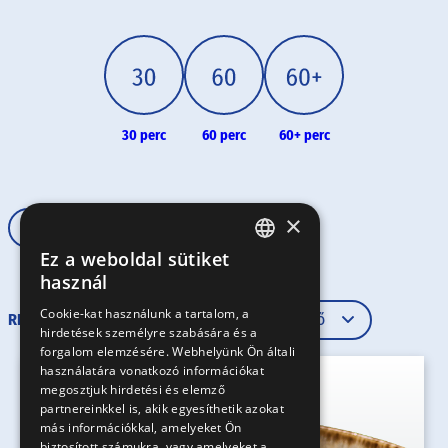
30 perc
60 perc
60+ perc
×
Húsos
Ez a weboldal sütiket
HUNGARIAN
használ
EN
Cookie-kat használunk a tartalom, a
RENDEZÉS
hirdetések személyre szabására és a
SK
forgalom elemzésére. Webhelyünk Ön általi
RO
használatára vonatkozó információkat
megosztjuk hirdetési és elemző
partnereinkkel is, akik egyesíthetik azokat
más információkkal, amelyeket Ön
biztosított számukra, vagy amelyeket a